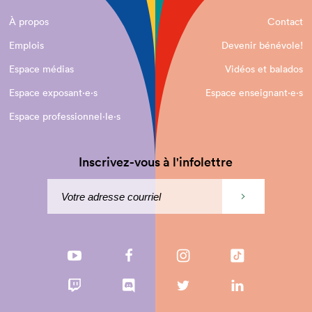
À propos
Contact
Emplois
Devenir bénévole!
Espace médias
Vidéos et balados
Espace exposant·e⋅s
Espace enseignant·e⋅s
Espace professionnel·le⋅s
Inscrivez-vous à l'infolettre