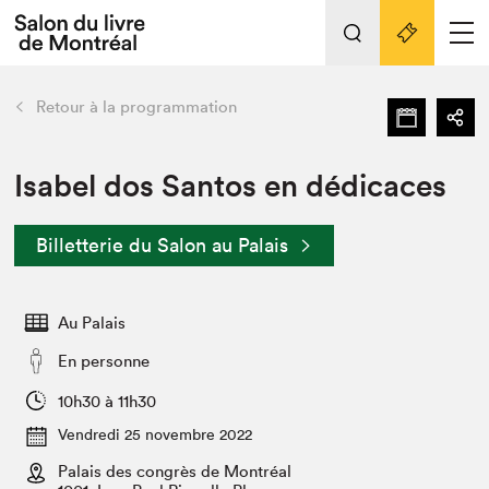
Tout sur l'édition 2022
Nos activités
retour
Retour à la programmation
Actualités
Liens pratiques
Isabel dos Santos en dédicaces
Édition 2022
Billetterie du Salon au Palais
Vidéos et Balados
Planifier sa visite
Au Palais
Club de lecture Braindate
Nous connaître
En personne
Projets partenaires 2022
10h30 à 11h30
Espace médias
Vendredi 25 novembre 2022
Espace exposant⋅e⋅s
Archives
Palais des congrès de Montréal