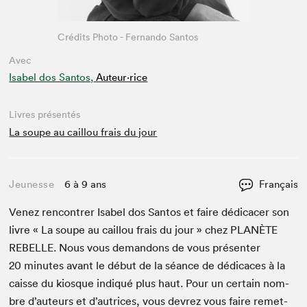
Crédits Photo - Fernando Santos
Avec
Isabel dos Santos,
Auteur·rice
Livres présentés
La soupe au caillou frais du jour
Jeunesse
6 à 9 ans
Français
Venez ren­con­tr­er Isabel dos San­tos et faire dédi­cac­er son
livre « La soupe au cail­lou frais du jour » chez
PLANÈTE
REBELLE
. Nous vous deman­dons de vous présen­ter
20
min­utes avant le début de la séance de dédi­caces à la
caisse du kiosque indiqué plus haut. Pour un cer­tain nom­
bre d’auteurs et d’autrices, vous devrez vous faire remet­