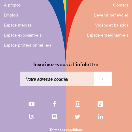
À propos
Contact
Emplois
Devenir bénévole!
Espace médias
Vidéos et balados
Espace exposant·e⋅s
Espace enseignant·e⋅s
Espace professionnel·le⋅s
Inscrivez-vous à l'infolettre
Termes et conditions