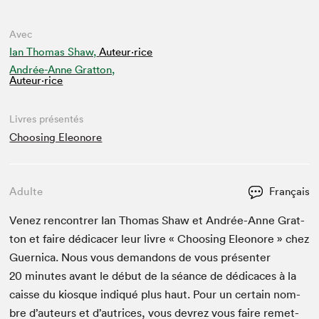
Avec
Ian Thomas Shaw,
Auteur·rice
Andrée-Anne Gratton,
Auteur·rice
Livres présentés
Choosing Eleonore
Adulte
Français
Venez ren­con­tr­er Ian Thomas Shaw et Andrée-Anne Grat­
ton et faire dédi­cac­er leur livre « Choos­ing Eleonore » chez
Guer­ni­ca. Nous vous deman­dons de vous présen­ter
20
min­utes avant le début de la séance de dédi­caces à la
caisse du kiosque indiqué plus haut. Pour un cer­tain nom­
bre d’auteurs et d’autrices, vous devrez vous faire remet­