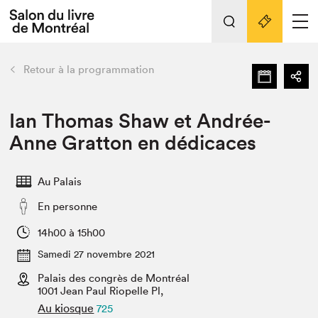
Tout sur l'édition 2022
Nos activités
retour
Retour à la programmation
Actualités
Liens pratiques
Ian Thomas Shaw et Andrée-
Anne Gratton en dédicaces
Édition 2022
Vidéos et Balados
Au Palais
Planifier sa visite
En personne
Club de lecture Braindate
Nous connaître
14h00 à 15h00
Samedi 27 novembre 2021
Projets partenaires 2022
Espace médias
Palais des congrès de Montréal
1001 Jean Paul Riopelle Pl,
Espace exposant⋅e⋅s
Archives
Au kiosque
725