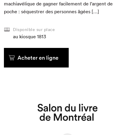
machi­avélique de gag­n­er facile­ment de l’argent de
poche : séquestr­er des per­son­nes âgées […]
Disponible sur place
au kiosque
1813
Acheter en ligne
Que cherchez-vous?