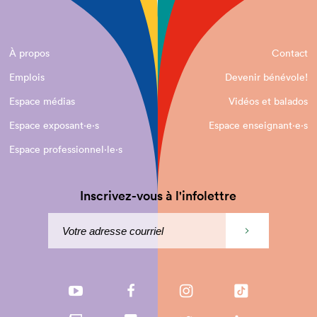
À propos
Contact
Emplois
Devenir bénévole!
Espace médias
Vidéos et balados
Espace exposant·e⋅s
Espace enseignant·e⋅s
Espace professionnel·le⋅s
Inscrivez-vous à l'infolettre