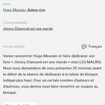
Avec
Hugo Meunier,
Auteur·rice
Livres présentés
Jimmy Diamond est une merde
Jeune adulte
Français
Venez ren­con­tr­er Hugo Meu­nier et faire dédi­cac­er son
livre « Jim­my Dia­mond est une merde » chez
LES
MALINS
.
Nous vous deman­dons de vous présen­ter
20
min­utes avant
le début de la séance de dédi­caces à la caisse du kiosque
indiqué plus haut. Pour un cer­tain nom­bre d’auteurs et
d’autrices, vous devrez vous faire remet­tre un coupon au
kiosque.