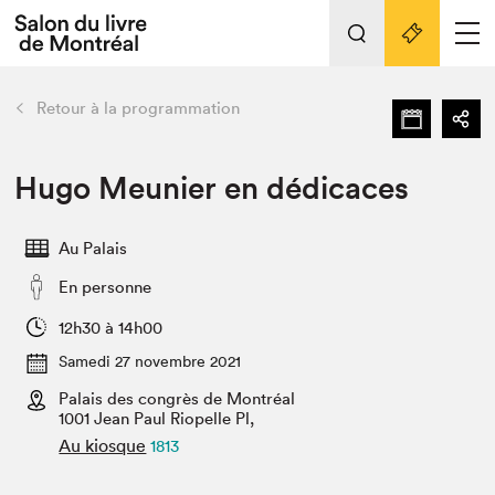
Tout sur l'édition 2022
Nos activités
retour
Retour à la programmation
Actualités
Liens pratiques
Hugo Meunier en dédicaces
Édition 2022
Au Palais
Vidéos et Balados
En personne
Planifier sa visite
Club de lecture Braindate
12h30 à 14h00
Nous connaître
Samedi 27 novembre 2021
Palais des congrès de Montréal
Projets partenaires 2022
Espace médias
1001 Jean Paul Riopelle Pl,
Au kiosque
1813
Espace exposant⋅e⋅s
Archives