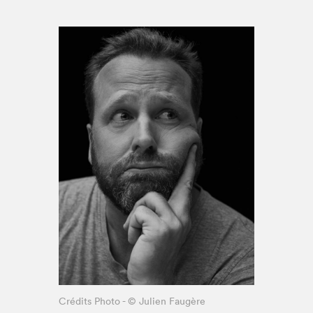
Espace enseignant·e·s
Espace pro
Crédits Photo - © Julien Faugère