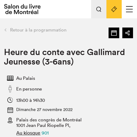
Tout sur l'édition 2022
Nos activités
retour
Retour à la programmation
Actualités
Liens pratiques
Heure du conte avec Gallimard
Jeunesse (3-6ans)
Édition 2022
Vidéos et Balados
Au Palais
Planifier sa visite
En personne
Club de lecture Braindate
Nous connaître
13h00 à 14h30
Dimanche 27 novembre 2022
Projets partenaires 2022
Espace médias
Palais des congrès de Montréal
1001 Jean Paul Riopelle Pl,
Espace exposant⋅e⋅s
Archives
Au kiosque
901