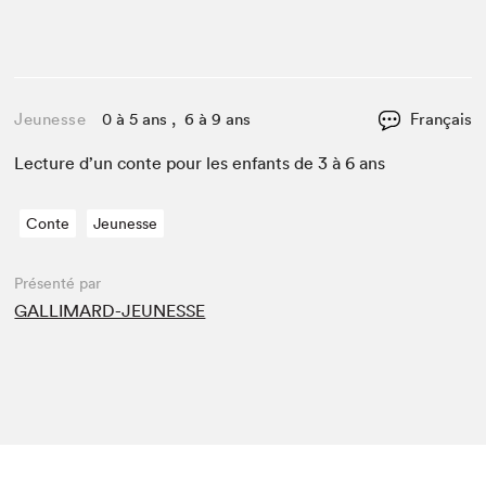
Jeunesse
0 à 5 ans , 6 à 9 ans
Français
Lec­ture d’un con­te pour les enfants de
3
à
6
ans
Conte
Jeunesse
Présenté par
GALLIMARD-JEUNESSE