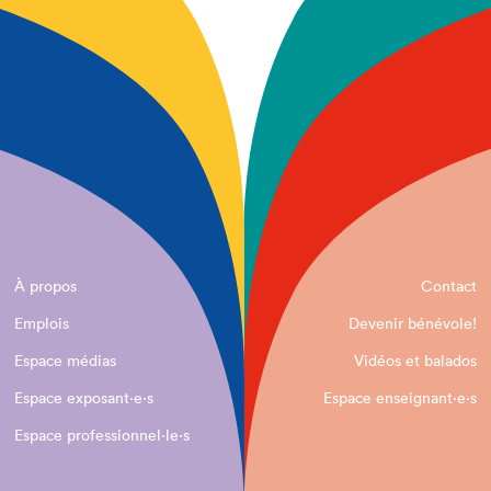
À propos
Contact
Emplois
Devenir bénévole!
Espace médias
Vidéos et balados
Espace exposant·e⋅s
Espace enseignant·e⋅s
Espace professionnel·le⋅s