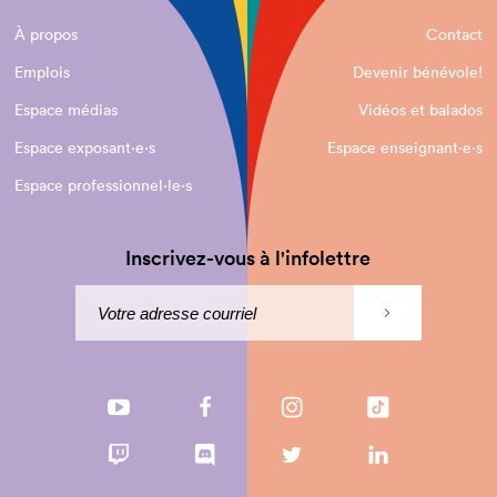
À propos
Contact
Emplois
Devenir bénévole!
Espace médias
Vidéos et balados
Espace exposant·e⋅s
Espace enseignant·e⋅s
Espace professionnel·le⋅s
Inscrivez-vous à l'infolettre