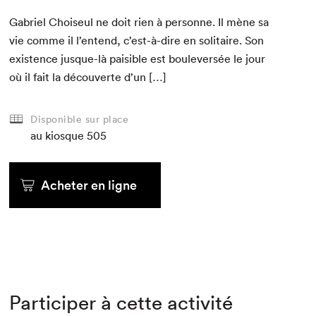
Gabriel Choiseul ne doit rien à per­son­ne. Il mène sa
vie comme il l’entend, c’est-à-dire en soli­taire. Son
exis­tence jusque-là pais­i­ble est boulever­sée le jour
où il fait la décou­verte d’un […]
Disponible sur place
au kiosque
505
Acheter en ligne
Participer à cette activité