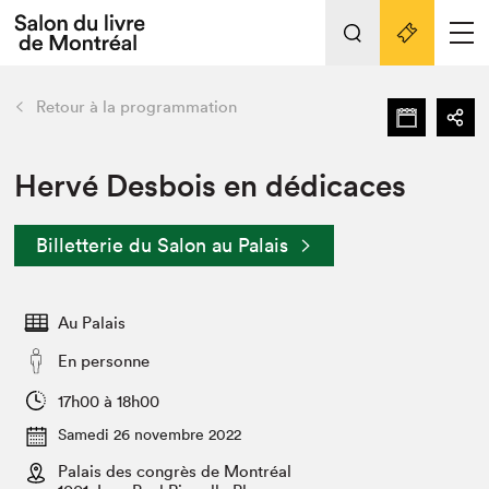
Tout sur l'édition 2022
Nos activités
retour
Retour à la programmation
Actualités
Liens pratiques
Hervé Desbois en dédicaces
Édition 2022
Billetterie du Salon au Palais
Vidéos et Balados
Planifier sa visite
Au Palais
Club de lecture Braindate
Nous connaître
En personne
Projets partenaires 2022
17h00 à 18h00
Espace médias
Samedi 26 novembre 2022
Espace exposant⋅e⋅s
Archives
Palais des congrès de Montréal