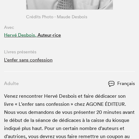
Crédits Photo - Maude Desbois
Avec
Hervé Desbois,
Auteur·rice
Livres présentés
L'enfer sans confession
Adulte
Français
Venez ren­con­tr­er Hervé Des­bois et faire dédi­cac­er son
livre « L’en­fer sans con­fes­sion » chez
AGONE
ÉDI­TEUR
.
Nous vous deman­dons de vous présen­ter
20
min­utes avant
le début de la séance de dédi­caces à la caisse du kiosque
indiqué plus haut. Pour un cer­tain nom­bre d’auteurs et
d’autrices, vous devrez vous faire remet­tre un coupon au