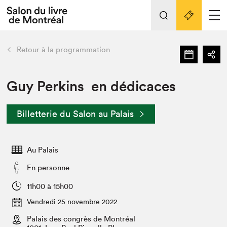
Tout sur l'édition 2022
Nos activités
retour
Retour à la programmation
Actualités
Liens pratiques
Guy Perkins en dédicaces
Édition 2022
Billetterie du Salon au Palais
Vidéos et Balados
Planifier sa visite
Au Palais
Club de lecture Braindate
Nous connaître
En personne
Projets partenaires 2022
11h00 à 15h00
Espace médias
Vendredi 25 novembre 2022
Espace exposant⋅e⋅s
Archives
Palais des congrès de Montréal