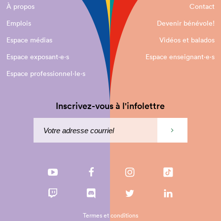
À propos
Contact
Emplois
Devenir bénévole!
Espace médias
Vidéos et balados
Espace exposant·e⋅s
Espace enseignant·e⋅s
Espace professionnel·le⋅s
Inscrivez-vous à l'infolettre
Termes et conditions