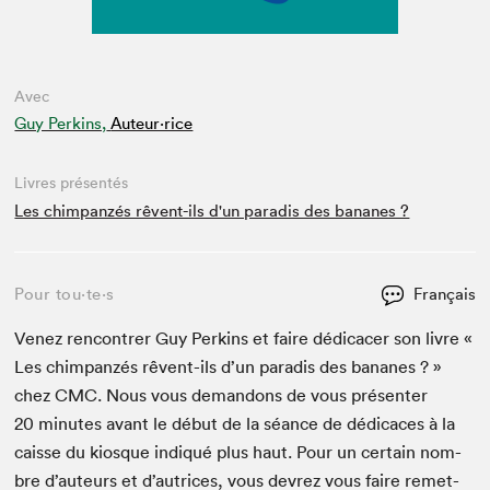
Avec
Guy Perkins,
Auteur·rice
Livres présentés
Les chimpanzés rêvent-ils d'un paradis des bananes ?
Pour tou⋅te⋅s
Français
Venez ren­con­tr­er Guy Perkins et faire dédi­cac­er son livre «
Les chim­panzés rêvent-ils d’un par­adis des bananes ? »
chez
CMC
. Nous vous deman­dons de vous présen­ter
20
min­utes avant le début de la séance de dédi­caces à la
caisse du kiosque indiqué plus haut. Pour un cer­tain nom­
bre d’auteurs et d’autrices, vous devrez vous faire remet­