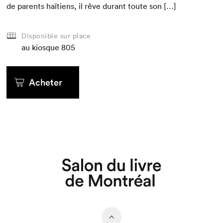
de par­ents haï­tiens, il rêve durant toute son […]
Disponible sur place
au kiosque
805
Acheter
Que cherchez-vous?