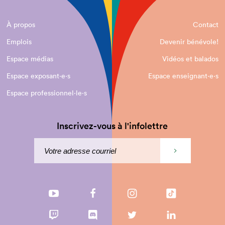
À propos
Contact
Emplois
Devenir bénévole!
Espace médias
Vidéos et balados
Espace exposant·e⋅s
Espace enseignant·e⋅s
Espace professionnel·le⋅s
Inscrivez-vous à l'infolettre