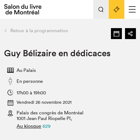
Tout sur l'édition 2022
Nos activités
retour
Retour à la programmation
Actualités
Liens pratiques
Guy Bélizaire en dédicaces
Édition 2022
Au Palais
Vidéos et Balados
En personne
Planifier sa visite
Club de lecture Braindate
17h00 à 19h00
Nous connaître
Vendredi 26 novembre 2021
Palais des congrès de Montréal
Projets partenaires 2022
Espace médias
1001 Jean Paul Riopelle Pl,
Au kiosque
629
Espace exposant⋅e⋅s
Archives