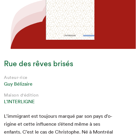
Rue des rêves brisés
Auteur·rice
Guy Bélizaire
Maison d'édition
L'INTERLIGNE
L’im­mi­grant est tou­jours mar­qué par son pays d’o­
rig­ine et cette influ­ence s’é­tend même à ses
enfants. C’est le cas de Christophe. Né à Mon­tréal