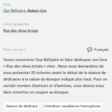
Avec
Guy Bélizaire,
Auteur·rice
Livres présentés
Rue des rêves brisés
Pour tou⋅te⋅s
Français
Venez ren­con­tr­er Guy Bél­izaire et faire dédi­cac­er son livre
« Rue des rêves brisés » chez . Nous vous deman­dons de
vous présen­ter
20
min­utes avant le début de la séance de
dédi­caces à la caisse du kiosque indiqué plus haut. Pour un
cer­tain nom­bre d’auteurs et d’autrices, vous devrez vous
faire remet­tre un coupon au kiosque.
Séance de dédicace
Littérature canadienne francophone