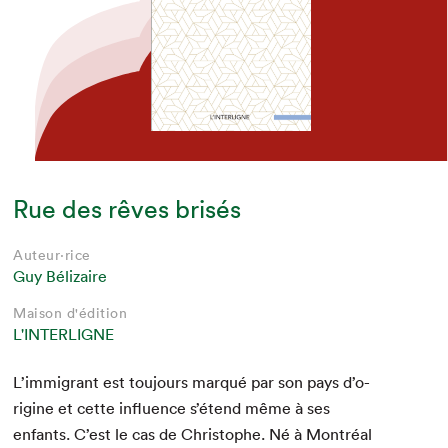
Rue des rêves brisés
Auteur·rice
Guy Bélizaire
Maison d'édition
L'INTERLIGNE
L’im­mi­grant est tou­jours mar­qué par son pays d’o­
rig­ine et cette influ­ence s’é­tend même à ses
enfants. C’est le cas de Christophe. Né à Mon­tréal