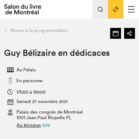
Tout sur l'édition 2022
Nos activités
retour
Retour à la programmation
Actualités
Liens pratiques
Guy Bélizaire en dédicaces
Édition 2022
Au Palais
Vidéos et Balados
En personne
Planifier sa visite
Club de lecture Braindate
17h00 à 19h00
Nous connaître
Samedi 27 novembre 2021
Palais des congrès de Montréal
Projets partenaires 2022
Espace médias
1001 Jean Paul Riopelle Pl,
Au kiosque
629
Espace exposant⋅e⋅s
Archives