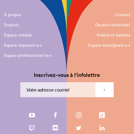
À propos
Contact
Emplois
Devenir bénévole!
Espace médias
Vidéos et balados
Espace exposant·e⋅s
Espace enseignant·e⋅s
Espace professionnel·le⋅s
Inscrivez-vous à l'infolettre