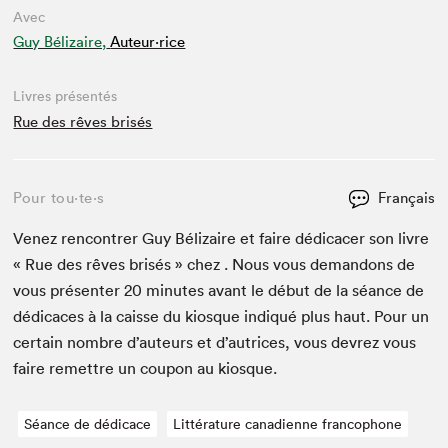
Avec
Guy Bélizaire,
Auteur·rice
Livres présentés
Rue des rêves brisés
Pour tou⋅te⋅s
Français
Venez ren­con­tr­er Guy Bél­izaire et faire dédi­cac­er son livre
« Rue des rêves brisés » chez . Nous vous deman­dons de
vous présen­ter
20
min­utes avant le début de la séance de
dédi­caces à la caisse du kiosque indiqué plus haut. Pour un
cer­tain nom­bre d’auteurs et d’autrices, vous devrez vous
faire remet­tre un coupon au kiosque.
Séance de dédicace
Littérature canadienne francophone