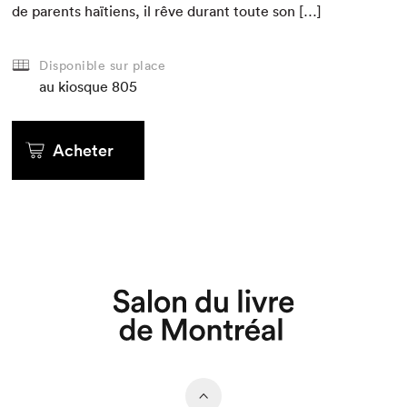
de par­ents haï­tiens, il rêve durant toute son […]
Disponible sur place
au kiosque
805
Acheter
Que cherchez-vous?