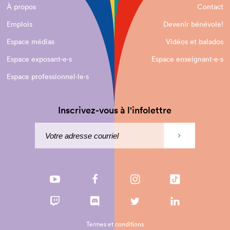
À propos
Contact
Emplois
Devenir bénévole!
Espace médias
Vidéos et balados
Espace exposant·e⋅s
Espace enseignant·e⋅s
Espace professionnel·le⋅s
Inscrivez-vous à l'infolettre
Termes et conditions