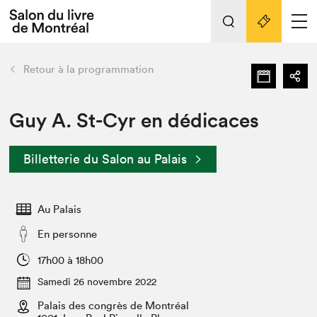
Tout sur l'édition 2022
Nos activités
retour
Retour à la programmation
Actualités
Liens pratiques
Guy A. St-Cyr en dédicaces
Édition 2022
Billetterie du Salon au Palais
Vidéos et Balados
Planifier sa visite
Au Palais
Club de lecture Braindate
Nous connaître
En personne
Projets partenaires 2022
17h00 à 18h00
Espace médias
Samedi 26 novembre 2022
Espace exposant⋅e⋅s
Archives
Palais des congrès de Montréal