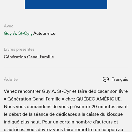
Avec
Guy A. St-Cyr,
Auteur·rice
Livres présentés
Génération Canal Famille
Adulte
Français
Venez ren­con­tr­er Guy A. St-Cyr et faire dédi­cac­er son livre
« Généra­tion Canal Famille » chez
QUÉBEC
AMÉRIQUE
.
Nous vous deman­dons de vous présen­ter
20
min­utes avant
le début de la séance de dédi­caces à la caisse du kiosque
indiqué plus haut. Pour un cer­tain nom­bre d’auteurs et
d’autrices, vous devrez vous faire remet­tre un coupon au