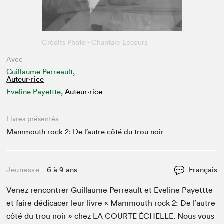
Crédits Photo - Chantale Lecours
Avec
Guillaume Perreault,
Auteur·rice
Eveline Payettte,
Auteur·rice
Livres présentés
Mammouth rock 2: De l’autre côté du trou noir
Jeunesse
6 à 9 ans
Français
Venez ren­con­tr­er Guil­laume Per­reault et Eve­line Payettte
et faire dédi­cac­er leur livre « Mam­mouth rock
2
: De l’autre
côté du trou noir » chez
LA
COURTE
ÉCHELLE
. Nous vous