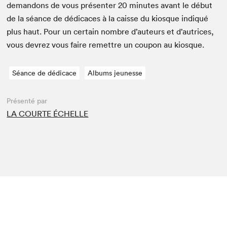
deman­dons de vous présen­ter
20
min­utes avant le début
de la séance de dédi­caces à la caisse du kiosque indiqué
plus haut. Pour un cer­tain nom­bre d’auteurs et d’autrices,
vous devrez vous faire remet­tre un coupon au kiosque.
Séance de dédicace
Albums jeunesse
Présenté par
LA COURTE ÉCHELLE