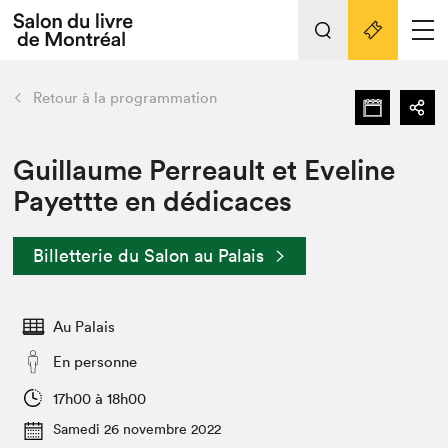
Tout sur l'édition 2022
Nos activités
retour
Retour à la programmation
Actualités
Liens pratiques
Guillaume Perreault et Eveline
Payettte en dédicaces
Édition 2022
Vidéos et Balados
Billetterie du Salon au Palais
Planifier sa visite
Club de lecture Braindate
Nous connaître
Au Palais
Projets partenaires 2022
En personne
Espace médias
17h00 à 18h00
Espace exposant⋅e⋅s
Archives
Samedi 26 novembre 2022