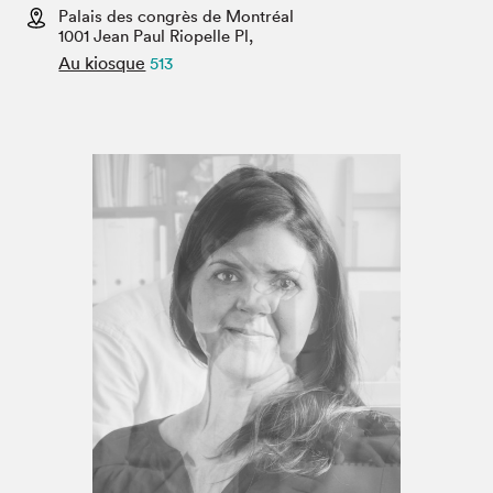
Espace enseignant·e·s
Palais des congrès de Montréal
1001 Jean Paul Riopelle Pl,
Espace pro
Au kiosque
513