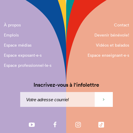
À propos
Contact
Emplois
Devenir bénévole!
Espace médias
Vidéos et balados
Espace exposant·e⋅s
Espace enseignant·e⋅s
Espace professionnel·le⋅s
Inscrivez-vous à l'infolettre