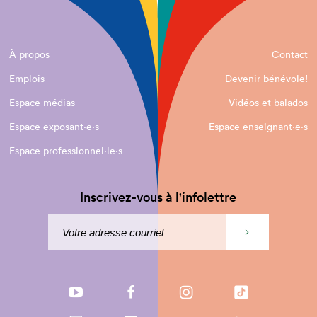
À propos
Contact
Emplois
Devenir bénévole!
Espace médias
Vidéos et balados
Espace exposant·e⋅s
Espace enseignant·e⋅s
Espace professionnel·le⋅s
Inscrivez-vous à l'infolettre