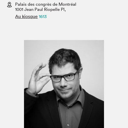
Espace enseignant·e·s
Palais des congrès de Montréal
1001 Jean Paul Riopelle Pl,
Espace pro
Au kiosque
1613