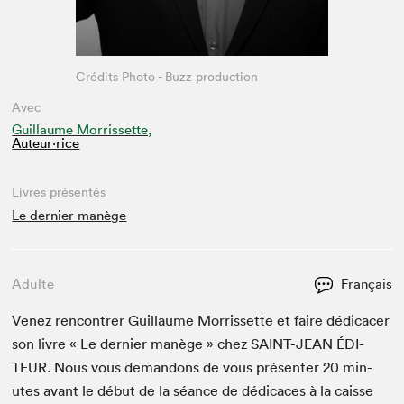
Crédits Photo - Buzz production
Avec
Guillaume Morrissette,
Auteur·rice
Livres présentés
Le dernier manège
Adulte
Français
Venez ren­con­tr­er Guil­laume Mor­ris­sette et faire dédi­cac­er
son livre « Le dernier manège » chez
SAINT-JEAN
ÉDI­
TEUR
. Nous vous deman­dons de vous présen­ter
20
min­
utes avant le début de la séance de dédi­caces à la caisse