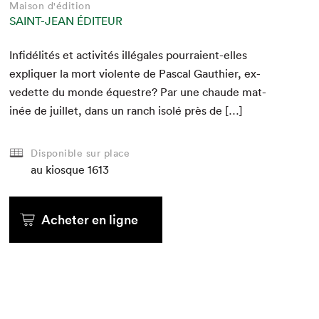
Maison d'édition
SAINT-JEAN ÉDITEUR
Infidél­ités et activ­ités illé­gales pour­raient-elles
expli­quer la mort vio­lente de Pas­cal Gau­thi­er, ex-
vedette du monde équestre? Par une chaude mat­
inée de juil­let, dans un ranch isolé près de […]
Disponible sur place
au kiosque
1613
Acheter en ligne