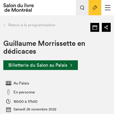
Tout sur l'édition 2022
Nos activités
retour
Retour à la programmation
Actualités
Liens pratiques
Guillaume Morrissette en
dédicaces
Édition 2022
Vidéos et Balados
Billetterie du Salon au Palais
Planifier sa visite
Club de lecture Braindate
Nous connaître
Au Palais
Projets partenaires 2022
En personne
Espace médias
16h00 à 17h00
Espace exposant⋅e⋅s
Archives
Samedi 26 novembre 2022