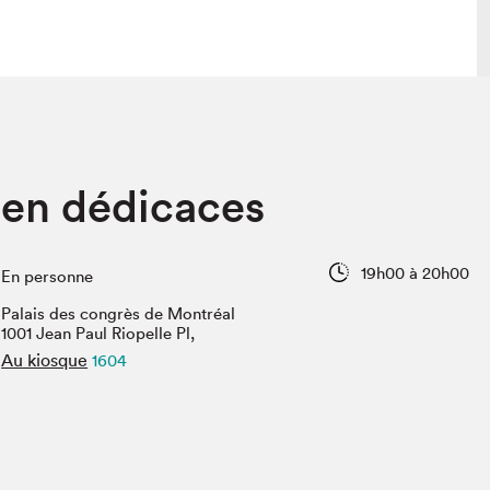
 visite
Nous connaître
en dédicaces
lon
À propos
ée
Mission et valeurs
uverture
Équipe
19h00 à 20h00
En personne
au Salon
Politique de prévention du
harcèlement
Palais des congrès de Montréal
al Traiteur
1001 Jean Paul Riopelle Pl,
Politique d’écoresponsabilité
uestions des
Au kiosque
1604
e⋅s