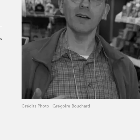
Le Salon dans la ville, espace
organisateur⋅rice
> SLM Pro
s
Crédits Photo - Grégoire Bouchard