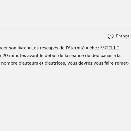
Club de lecture Braindate
Communication-Jeunesse au Salon
Le Salon dans ta classe
La Maison des libraires
Françai
Liseur Public
c­er son livre « Les rescapés de l’é­ter­nité » chez
MOELLE
Vitrine du Festival littéraire international Metropolis
bleu
er
20
min­utes avant le début de la séance de dédi­caces à la
La lecture en cadeau
n nom­bre d’auteurs et d’autrices, vous devrez vous faire remet­
L'Aparté
SLM PRO