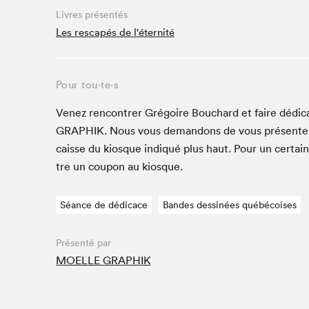
Livres présentés
Studio Radio-Canada
Les rescapés de l'éternité
Matinées scolaires
Les matins Petits bonheurs (0-5 ans)
Espace Lis-moi MTL (12-18 ans)
Pour tou⋅te⋅s
Le grand jeu de lecture à voix haute du Salon
Venez ren­con­tr­er Gré­goire Bouchard et faire dédi­ca
Espace Montréal-Nord
GRAPHIK
. Nous vous deman­dons de vous présen­t
Tapis rouge des écrivain·e·s
caisse du kiosque indiqué plus haut. Pour un cer­tai
Zone Manga
tre un coupon au kiosque.
La Grande tournée de Bologne (Coin de survie des
illustrateur·rice·s)
Séance de dédicace
Bandes dessinées québécoises
Espace jeunesse Desjardins
Présenté par
MOELLE GRAPHIK
Archives
SLM 2021