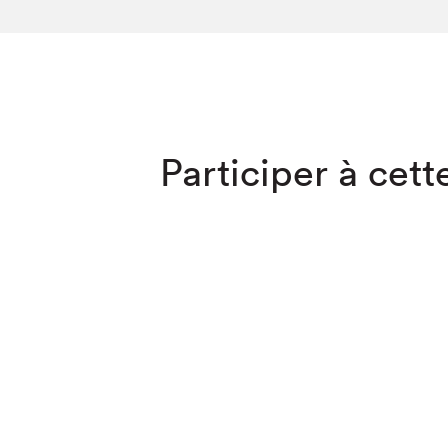
SLM 2020
SLM 2019
SLM 2018
Que cherc
Participer à cette