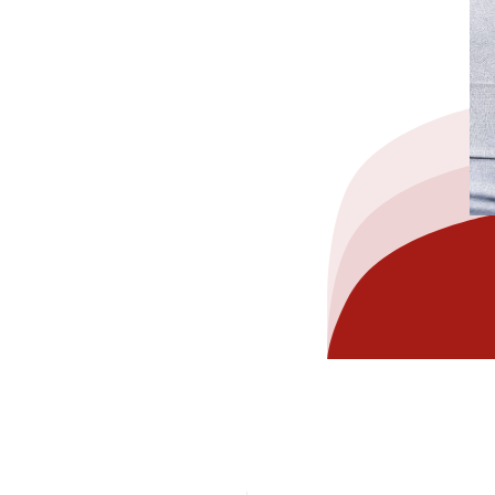
hez-vous?