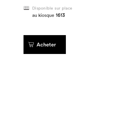
Disponible sur place
1613
Que cherc
au kiosque
Acheter