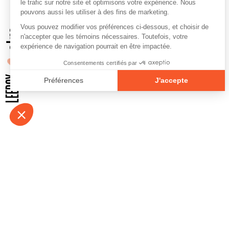
À propos
Contact
Emplois
Devenir bénévo
Espace médias
Vidéos et balad