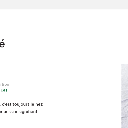
té
ition
VIDU
c’est tou­jours le nez
 aus­si insignifi­ant