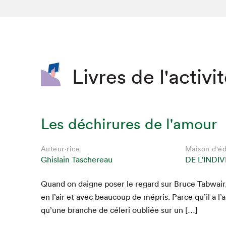
SLM 2020
SLM 2019
SLM 2018
Livres de l'activi
Les déchirures de l'amour
Auteur·rice
Maison d'éd
Ghislain Taschereau
DE L'INDI
Quand on daigne pos­er le regard sur Bruce Tab­wair, 
en l’air et avec beau­coup de mépris. Parce qu’il a l’air
qu’une branche de céleri oubliée sur un […]