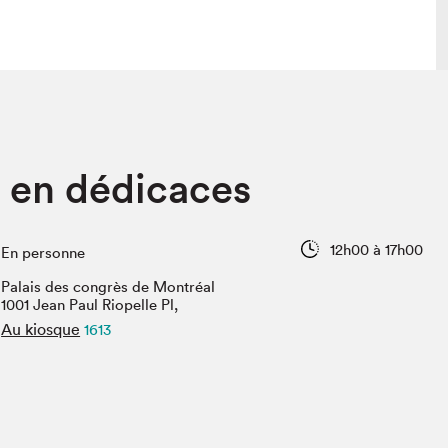
 visite
Nous connaître
 en dédicaces
lon
À propos
ée
Mission et valeurs
uverture
Équipe
12h00 à 17h00
En personne
au Salon
Politique de prévention du
harcèlement
Palais des congrès de Montréal
al Traiteur
1001 Jean Paul Riopelle Pl,
Politique d’écoresponsabilité
uestions des
Au kiosque
1613
e⋅s