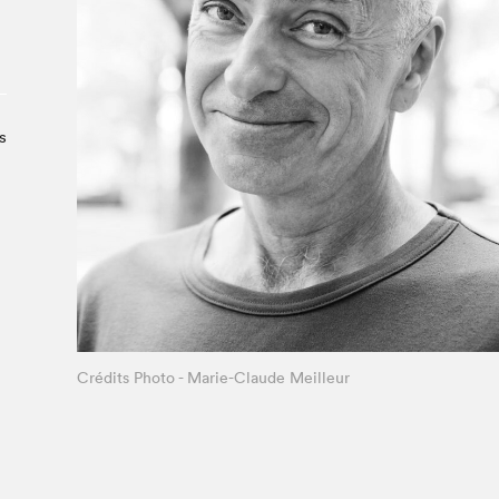
Le Salon dans la ville, espace
organisateur⋅rice
> SLM Pro
s
u
Crédits Photo - Marie-Claude Meilleur