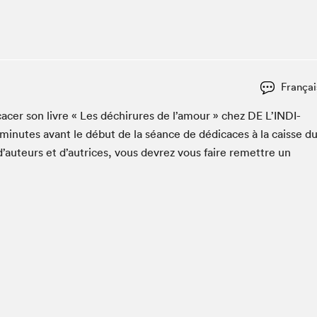
Club de lecture Braindate
Communication-Jeunesse au Salon
Le Salon dans ta classe
La Maison des libraires
Françai
Liseur Public
i­cac­er son livre « Les déchirures de l’amour » chez
DE
L’IN­DI­
Vitrine du Festival littéraire international Metropolis
bleu
min­utes avant le début de la séance de dédi­caces à la caisse d
La lecture en cadeau
d’auteurs et d’autrices, vous devrez vous faire remet­tre un
L'Aparté
SLM PRO