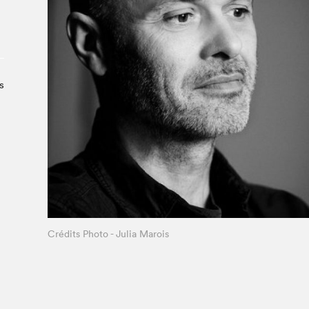
Le Salon dans la ville, espace
organisateur⋅rice
> SLM Pro
s
Crédits Photo - Julia Marois