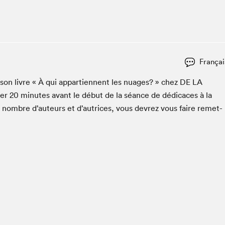
Club de lecture Braindate
Communication-Jeunesse au Salon
Le Salon dans ta classe
La Maison des libraires
Françai
Liseur Public
 son livre « À qui appar­ti­en­nent les nuages? » chez
DE
LA
Vitrine du Festival littéraire international Metropolis
bleu
ter
20
min­utes avant le début de la séance de dédi­caces à la
La lecture en cadeau
n nom­bre d’auteurs et d’autrices, vous devrez vous faire remet­
L'Aparté
SLM PRO