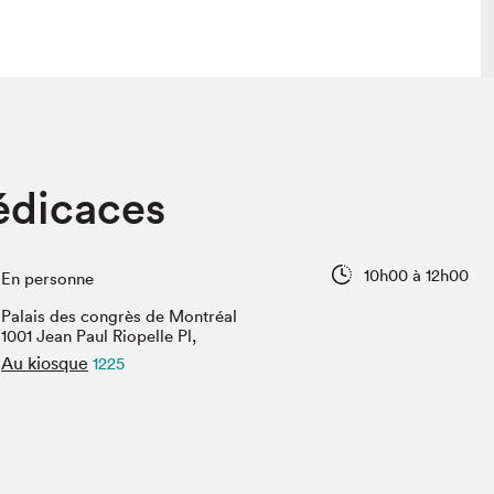
 visite
Nous connaître
édicaces
lon
À propos
ée
Mission et valeurs
uverture
Équipe
10h00 à 12h00
En personne
au Salon
Politique de prévention du
harcèlement
Palais des congrès de Montréal
al Traiteur
1001 Jean Paul Riopelle Pl,
Politique d’écoresponsabilité
uestions des
Au kiosque
1225
e⋅s