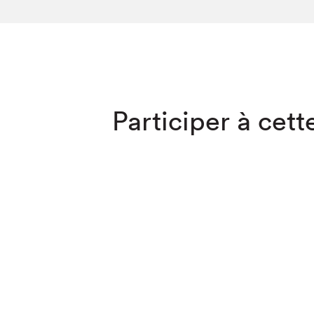
SLM 2020
SLM 2019
SLM 2018
Que cherc
Participer à cette