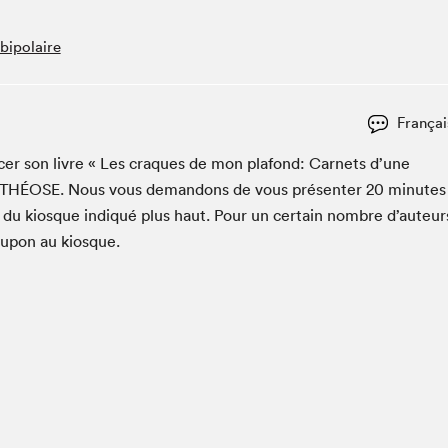
Club de lecture Braindate
bipolaire
Communication-Jeunesse au Salon
Le Salon dans ta classe
La Maison des libraires
Françai
Liseur Public
ac­er son livre « Les craques de mon pla­fond: Car­nets d’une
Vitrine du Festival littéraire international Metropolis
bleu
HÉOSE. Nous vous deman­dons de vous présen­ter
20
min­utes
La lecture en cadeau
e du kiosque indiqué plus haut. Pour un cer­tain nom­bre d’auteur
L'Aparté
oupon au kiosque.
SLM PRO