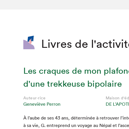
SLM 2020
SLM 2019
SLM 2018
Livres de l'activi
Les craques de mon plafon
d'une trekkeuse bipolaire
Auteur·rice
Maison d'éd
Geneviève Perron
DE L'APO
Que cherc
À l’aube de ses
43
ans, déter­minée à retrou­ver l’i
à sa vie, G. entre­prend un voy­age au Népal et l’asc