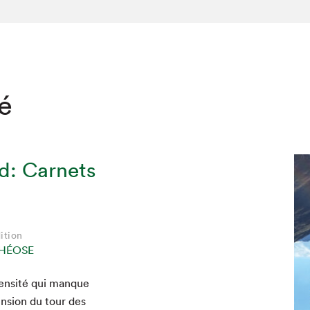
té
d: Carnets
ition
THÉOSE
hez-vous?
ntensité qui manque
ension du tour des