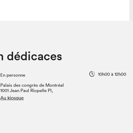
 visite
Nous connaître
n dédicaces
lon
À propos
ée
Mission et valeurs
uverture
Équipe
10h00 à 12h00
En personne
au Salon
Politique de prévention du
harcèlement
Palais des congrès de Montréal
al Traiteur
1001 Jean Paul Riopelle Pl,
Politique d’écoresponsabilité
uestions des
Au kiosque
e⋅s