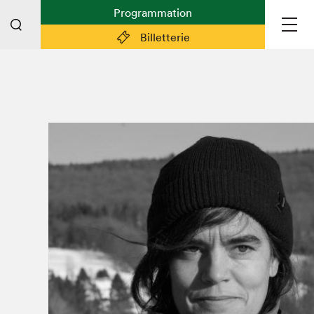
Programmation
Billetterie
Liens pratiques
Plan du Salon
Planifier sa visite (prix d'entrée,
horaire, info pratiques)
Billetterie: achetez vos billets!
FAQ visiteur·euse·s
Espace professionnel·le·s
Espace enseignant·e·s
Espace médias
Devenir bénévole
Espace exposant·e·s