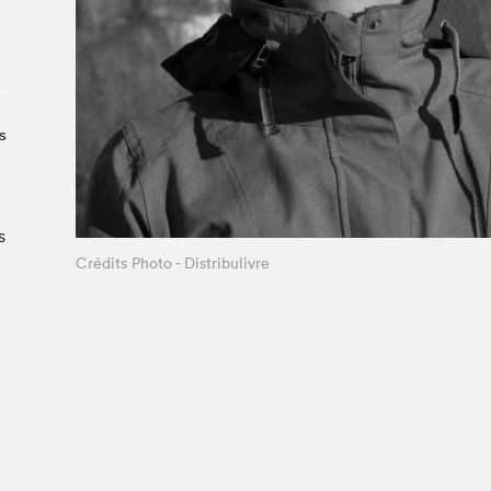
Le Salon dans la ville, espace
organisateur⋅rice
> SLM Pro
s
s
Crédits Photo - Distribulivre