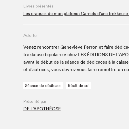
Livres présentés
Studio Radio-Canada
Les craques de mon plafond: Carnets d'une trekkeuse 
Matinées scolaires
Les matins Petits bonheurs (0-5 ans)
Espace Lis-moi MTL (12-18 ans)
Adulte
Le grand jeu de lecture à voix haute du Salon
Venez ren­con­tr­er Geneviève Per­ron et faire dédi­c
Espace Montréal-Nord
trekkeuse bipo­laire » chez
LES
ÉDI­TIONS
DE
L’APOT
Tapis rouge des écrivain·e·s
avant le début de la séance de dédi­caces à la caiss
Zone Manga
et d’autrices, vous devrez vous faire remet­tre un c
La Grande tournée de Bologne (Coin de survie des
illustrateur·rice·s)
Séance de dédicace
Récit de soi
Espace jeunesse Desjardins
Présenté par
DE L'APOTHÉOSE
Archives
SLM 2021