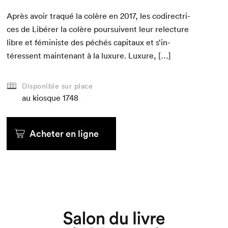
Après avoir traqué la colère en
2017
, les codi­rec­tri­
ces de Libér­er la colère pour­suiv­ent leur relec­ture
libre et fémin­iste des péchés cap­i­taux et s’in­
téressent main­tenant à la lux­u­re. Luxure, […]
Disponible sur place
au kiosque
1748
Acheter en ligne