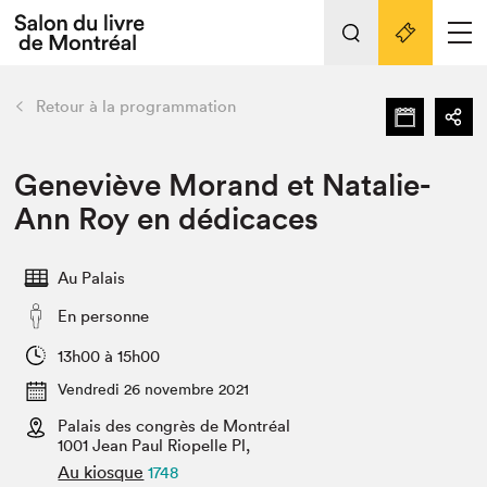
Tout sur l'édition 2022
Nos activités
retour
Retour à la programmation
Actualités
Liens pratiques
Geneviève Morand et Natalie-
Ann Roy en dédicaces
Édition 2022
Vidéos et Balados
Au Palais
Planifier sa visite
En personne
Club de lecture Braindate
Nous connaître
13h00 à 15h00
Vendredi 26 novembre 2021
Projets partenaires 2022
Espace médias
Palais des congrès de Montréal
1001 Jean Paul Riopelle Pl,
Espace exposant⋅e⋅s
Archives
Au kiosque
1748