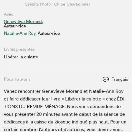
Crédits Photo - Chloé Charbonnier
Avec
Geneviève Morand,
Auteur·rice
Natalie-Ann Roy,
Auteur·rice
Livres présentés
Libérer la culotte
Pour tou⋅te⋅s
Français
Venez ren­con­tr­er Geneviève Morand et Natal­ie-Ann Roy
et faire dédi­cac­er leur livre « Libér­er la culotte » chez
ÉDI­
TIONS
DU
REMUE-MÉNAGE
. Nous vous deman­dons de
vous présen­ter
20
min­utes avant le début de la séance de
dédi­caces à la caisse du kiosque indiqué plus haut. Pour un
cer­tain nom­bre d’auteurs et d’autrices, vous devrez vous