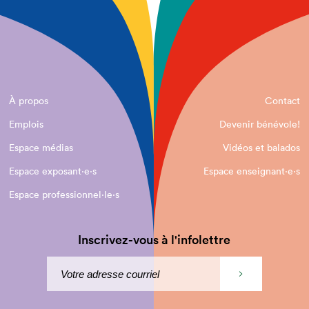
À propos
Contact
Emplois
Devenir bénévole!
Espace médias
Vidéos et balados
Espace exposant·e⋅s
Espace enseignant·e⋅s
Espace professionnel·le⋅s
Inscrivez-vous à l'infolettre