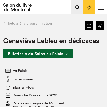
Tout sur l'édition 2022
Nos activités
retour
Retour à la programmation
Actualités
Liens pratiques
Geneviève Lebleu en dédicaces
Édition 2022
Billetterie du Salon au Palais
Vidéos et Balados
Planifier sa visite
Au Palais
Club de lecture Braindate
Nous connaître
En personne
Projets partenaires 2022
11h00 à 12h30
Espace médias
Dimanche 27 novembre 2022
Espace exposant⋅e⋅s
Archives
Palais des congrès de Montréal