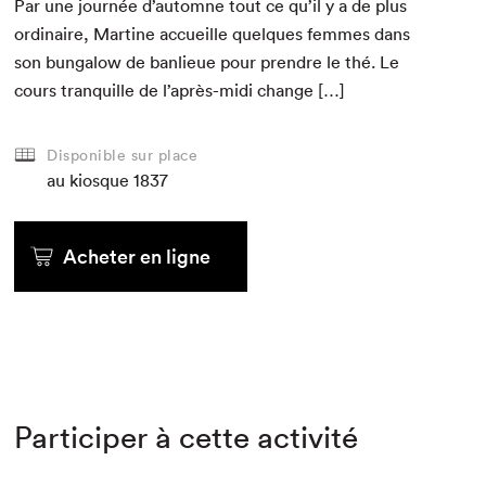
Par une journée d’automne tout ce qu’il y a de plus
ordi­naire, Mar­tine accueille quelques femmes dans
son bun­ga­low de ban­lieue pour pren­dre le thé. Le
cours tran­quille de l’après-midi change […]
Disponible sur place
au kiosque
1837
Acheter en ligne
Participer à cette activité