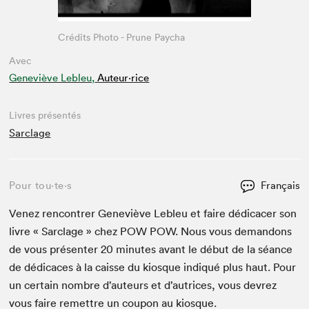
Crédits Photo - Prune Paycha
Avec
Geneviève Lebleu,
Auteur·rice
Livres présentés
Sarclage
Pour tou⋅te⋅s
Français
Venez ren­con­tr­er Geneviève Lebleu et faire dédi­cac­er son
livre « Sar­clage » chez
POW
POW
. Nous vous deman­dons
de vous présen­ter
20
min­utes avant le début de la séance
de dédi­caces à la caisse du kiosque indiqué plus haut. Pour
un cer­tain nom­bre d’auteurs et d’autrices, vous devrez
vous faire remet­tre un coupon au kiosque.