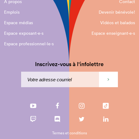
À propos
Contact
Emplois
Devenir bénévole!
Espace médias
Vidéos et balados
Espace exposant·e⋅s
Espace enseignant·e⋅s
Espace professionnel·le⋅s
Inscrivez-vous à l'infolettre
Termes et conditions