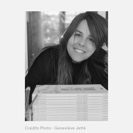
Espace enseignant·e·s
Espace pro
Crédits Photo - Geneviève Jetté