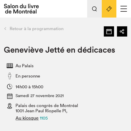
Tout sur l'édition 2022
Nos activités
retour
Retour à la programmation
Actualités
Liens pratiques
Geneviève Jetté en dédicaces
Édition 2022
Au Palais
Vidéos et Balados
En personne
Planifier sa visite
Club de lecture Braindate
14h00 à 15h00
Nous connaître
Samedi 27 novembre 2021
Palais des congrès de Montréal
Projets partenaires 2022
Espace médias
1001 Jean Paul Riopelle Pl,
Au kiosque
1105
Espace exposant⋅e⋅s
Archives