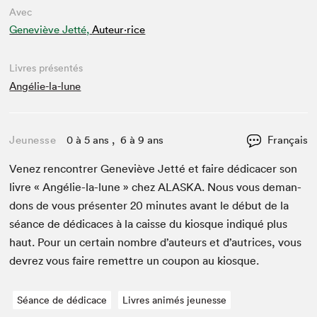
Avec
Geneviève Jetté,
Auteur·rice
Livres présentés
Angélie-la-lune
Jeunesse
0 à 5 ans , 6 à 9 ans
Français
Venez ren­con­tr­er Geneviève Jet­té et faire dédi­cac­er son
livre « Angélie-la-lune » chez
ALAS­KA
. Nous vous deman­
dons de vous présen­ter
20
min­utes avant le début de la
séance de dédi­caces à la caisse du kiosque indiqué plus
haut. Pour un cer­tain nom­bre d’auteurs et d’autrices, vous
devrez vous faire remet­tre un coupon au kiosque.
Séance de dédicace
Livres animés jeunesse