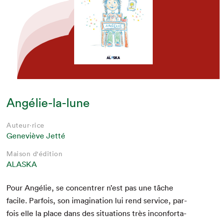
Angélie-la-lune
Auteur·rice
Geneviève Jetté
Maison d'édition
ALASKA
Pour Angélie, se con­cen­tr­er n’est pas une tâche
facile. Par­fois, son imag­i­na­tion lui rend ser­vice, par­
fois elle la place dans des sit­u­a­tions très incon­fort­a­