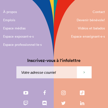
À propos
Contact
Emplois
Devenir bénévole!
Espace médias
Vidéos et balados
Espace exposant·e⋅s
Espace enseignant·e⋅s
Espace professionnel·le⋅s
Inscrivez-vous à l'infolettre