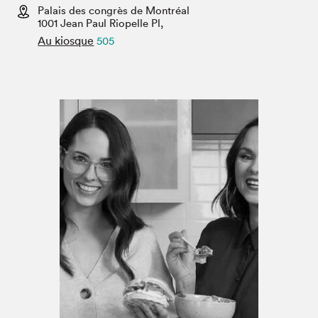
Espace enseignant·e·s
Palais des congrès de Montréal
1001 Jean Paul Riopelle Pl,
Espace pro
Au kiosque
505