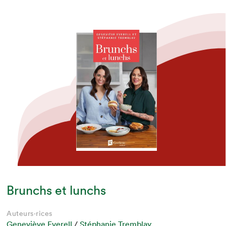
Brunchs et lunchs
Auteurs·rices
Geneviève Everell
/
Stéphanie Tremblay