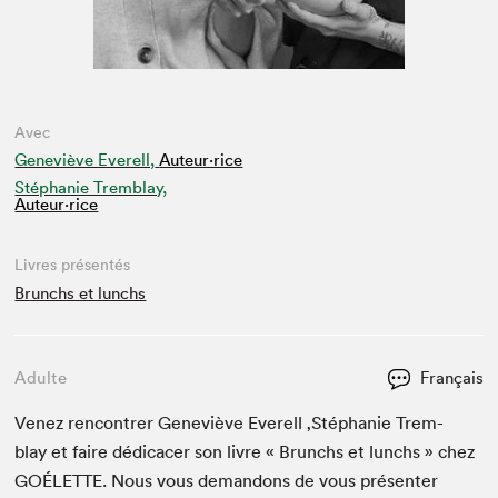
Avec
Geneviève Everell,
Auteur·rice
Stéphanie Tremblay,
Auteur·rice
Livres présentés
Brunchs et lunchs
Adulte
Français
Venez ren­con­tr­er Geneviève Everell
‚
Stéphanie Trem­
blay et faire dédi­cac­er son livre « Brunchs et lunchs » chez
GOÉLETTE
. Nous vous deman­dons de vous présen­ter