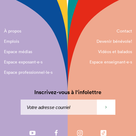
À propos
Contact
Emplois
Devenir bénévole!
Espace médias
Vidéos et balados
Espace exposant·e⋅s
Espace enseignant·e⋅s
Espace professionnel·le⋅s
Inscrivez-vous à l'infolettre