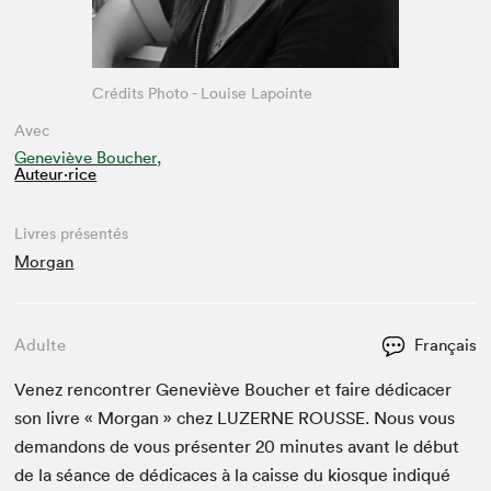
Crédits Photo - Louise Lapointe
Avec
Geneviève Boucher,
Auteur·rice
Livres présentés
Morgan
Adulte
Français
Venez ren­con­tr­er Geneviève Bouch­er et faire dédi­cac­er
son livre « Mor­gan » chez
LUZERNE
ROUSSE
. Nous vous
deman­dons de vous présen­ter
20
min­utes avant le début
de la séance de dédi­caces à la caisse du kiosque indiqué