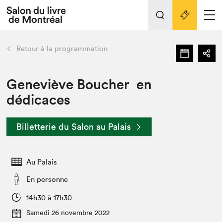
Tout sur l'édition 2022
Nos activités
retour
Retour à la programmation
Actualités
Liens pratiques
Geneviève Boucher en
dédicaces
Édition 2022
Vidéos et Balados
Billetterie du Salon au Palais
Planifier sa visite
Club de lecture Braindate
Nous connaître
Au Palais
Projets partenaires 2022
En personne
Espace médias
14h30 à 17h30
Espace exposant⋅e⋅s
Archives
Samedi 26 novembre 2022