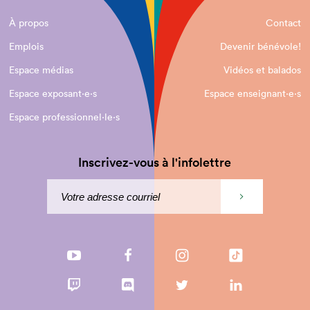
À propos
Contact
Emplois
Devenir bénévole!
Espace médias
Vidéos et balados
Espace exposant·e⋅s
Espace enseignant·e⋅s
Espace professionnel·le⋅s
Inscrivez-vous à l'infolettre