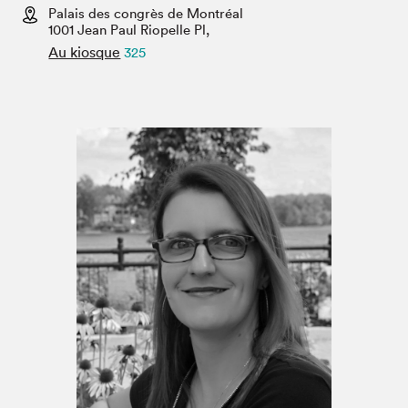
Espace enseignant·e·s
Palais des congrès de Montréal
1001 Jean Paul Riopelle Pl,
Espace pro
Au kiosque
325