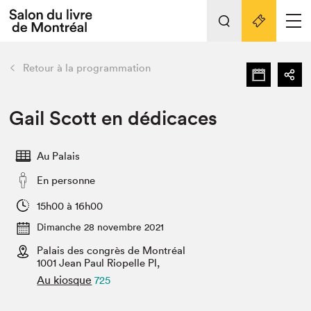
Tout sur l'édition 2022
Nos activités
retour
Retour à la programmation
Actualités
Liens pratiques
Gail Scott en dédicaces
Édition 2022
Au Palais
Vidéos et Balados
En personne
Planifier sa visite
Club de lecture Braindate
15h00 à 16h00
Nous connaître
Dimanche 28 novembre 2021
Palais des congrès de Montréal
Projets partenaires 2022
Espace médias
1001 Jean Paul Riopelle Pl,
Au kiosque
725
Espace exposant⋅e⋅s
Archives