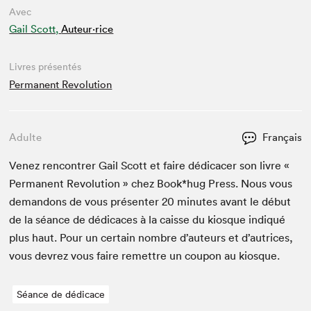
Avec
Gail Scott,
Auteur·rice
Livres présentés
Permanent Revolution
Adulte
Français
Venez ren­con­tr­er Gail Scott et faire dédi­cac­er son livre «
Per­ma­nent Rev­o­lu­tion » chez Book*hug Press. Nous vous
deman­dons de vous présen­ter
20
min­utes avant le début
de la séance de dédi­caces à la caisse du kiosque indiqué
plus haut. Pour un cer­tain nom­bre d’auteurs et d’autrices,
vous devrez vous faire remet­tre un coupon au kiosque.
Séance de dédicace