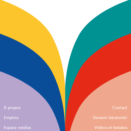
À propos
Contact
Emplois
Devenir bénévole!
Espace médias
Vidéos et balados