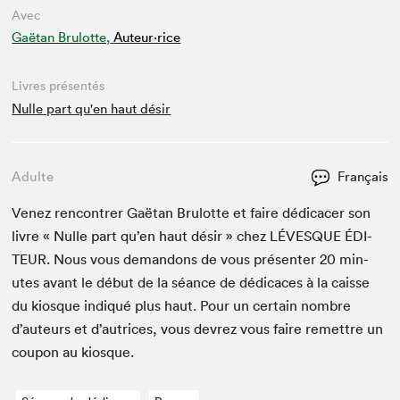
Avec
Gaëtan Brulotte,
Auteur·rice
Livres présentés
Nulle part qu'en haut désir
Adulte
Français
Venez ren­con­tr­er Gaë­tan Bru­lotte et faire dédi­cac­er son
livre « Nulle part qu’en haut désir » chez
LÉVESQUE
ÉDI­
TEUR
. Nous vous deman­dons de vous présen­ter
20
min­
utes avant le début de la séance de dédi­caces à la caisse
du kiosque indiqué plus haut. Pour un cer­tain nom­bre
d’auteurs et d’autrices, vous devrez vous faire remet­tre un
coupon au kiosque.