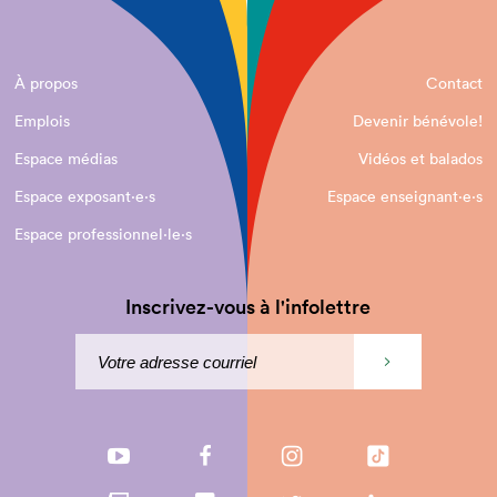
À propos
Contact
Emplois
Devenir bénévole!
Espace médias
Vidéos et balados
Espace exposant·e⋅s
Espace enseignant·e⋅s
Espace professionnel·le⋅s
Inscrivez-vous à l'infolettre