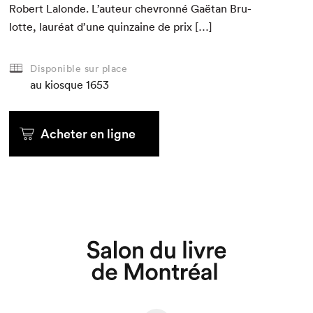
Robert Lalonde. L’auteur chevron­né Gaë­tan Bru­
lotte, lau­réat d’une quin­zaine de prix […]
Disponible sur place
au kiosque
1653
Acheter en ligne
Que cherchez-vous?