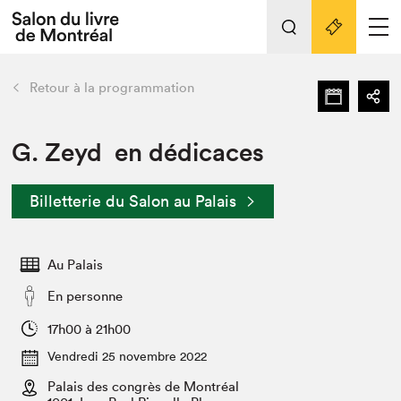
Tout sur l'édition 2022
Nos activités
retour
Retour à la programmation
Actualités
Liens pratiques
G. Zeyd en dédicaces
Édition 2022
Billetterie du Salon au Palais
Vidéos et Balados
Planifier sa visite
Au Palais
Club de lecture Braindate
Nous connaître
En personne
Projets partenaires 2022
17h00 à 21h00
Espace médias
Vendredi 25 novembre 2022
Espace exposant⋅e⋅s
Archives
Palais des congrès de Montréal