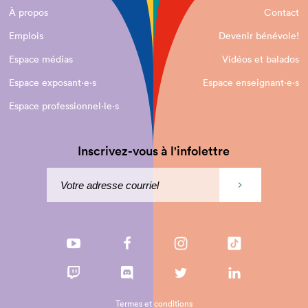
À propos
Contact
Emplois
Devenir bénévole!
Espace médias
Vidéos et balados
Espace exposant·e⋅s
Espace enseignant·e⋅s
Espace professionnel·le⋅s
Inscrivez-vous à l'infolettre
Termes et conditions