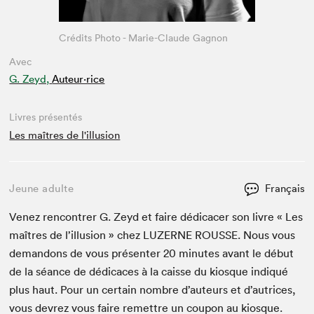
Crédits Photo - Marie-Claude Gagnon
Avec
G. Zeyd,
Auteur·rice
Livres présentés
Les maîtres de l'illusion
Jeune adulte
Français
Venez ren­con­tr­er G. Zeyd et faire dédi­cac­er son livre « Les
maîtres de l’il­lu­sion » chez
LUZERNE
ROUSSE
. Nous vous
deman­dons de vous présen­ter
20
min­utes avant le début
de la séance de dédi­caces à la caisse du kiosque indiqué
plus haut. Pour un cer­tain nom­bre d’auteurs et d’autrices,
vous devrez vous faire remet­tre un coupon au kiosque.