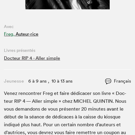
Avec
Freg,
Auteur·rice
Livres présentés
Docteur RIP 4 - Aller simple
Jeunesse
6 à 9 ans , 10 à 13 ans
Français
Venez ren­con­tr­er Freg et faire dédi­cac­er son livre « Doc­
teur
RIP
4
— Aller sim­ple » chez
MICHEL
QUINTIN
. Nous
vous deman­dons de vous présen­ter
20
min­utes avant le
début de la séance de dédi­caces à la caisse du kiosque
indiqué plus haut. Pour un cer­tain nom­bre d’auteurs et
d’autrices, vous devrez vous faire remet­tre un coupon au