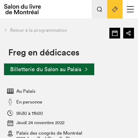
Tout sur l'édition 2022
Nos activités
retour
Retour à la programmation
Actualités
Liens pratiques
Freg en dédicaces
Édition 2022
Billetterie du Salon au Palais
Vidéos et Balados
Planifier sa visite
Au Palais
Club de lecture Braindate
Nous connaître
En personne
Projets partenaires 2022
9h30 à 11h00
Espace médias
Jeudi 24 novembre 2022
Espace exposant⋅e⋅s
Archives
Palais des congrès de Montréal