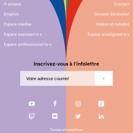
À propos
Contact
Emplois
Devenir bénévole!
Espace médias
Vidéos et balados
Espace exposant·e⋅s
Espace enseignant·e⋅s
Espace professionnel·le⋅s
Inscrivez-vous à l'infolettre
Termes et conditions