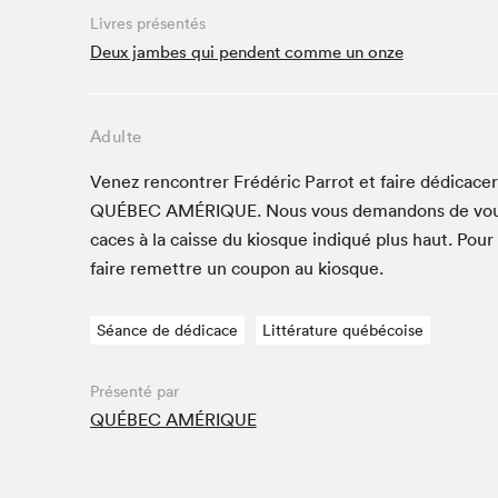
Livres présentés
Studio Radio-Canada
Deux jambes qui pendent comme un onze
Matinées scolaires
Les matins Petits bonheurs (0-5 ans)
Espace Lis-moi MTL (12-18 ans)
Adulte
Le grand jeu de lecture à voix haute du Salon
Venez ren­con­tr­er Frédéric Par­rot et faire dédi­ca
Espace Montréal-Nord
QUÉBEC
AMÉRIQUE
. Nous vous deman­dons de vou
Tapis rouge des écrivain·e·s
caces à la caisse du kiosque indiqué plus haut. Pour
Zone Manga
faire remet­tre un coupon au kiosque.
La Grande tournée de Bologne (Coin de survie des
illustrateur·rice·s)
Séance de dédicace
Littérature québécoise
Espace jeunesse Desjardins
Présenté par
QUÉBEC AMÉRIQUE
Archives
SLM 2021