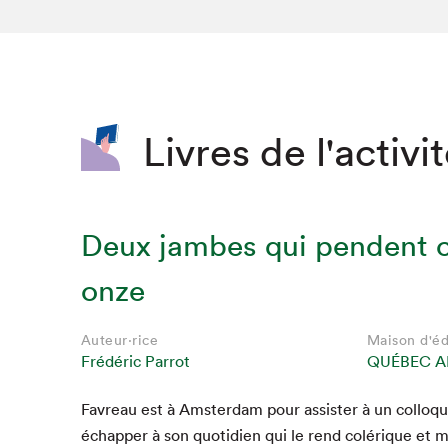
SLM 2020
SLM 2019
SLM 2018
Livres de l'activi
Deux jambes qui pendent
onze
Auteur·rice
Maison d'éd
Frédéric Parrot
QUÉBEC A
Favreau est à Ams­ter­dam pour assis­ter à un col­loq
échap­per à son quo­ti­di­en qui le rend colérique et m