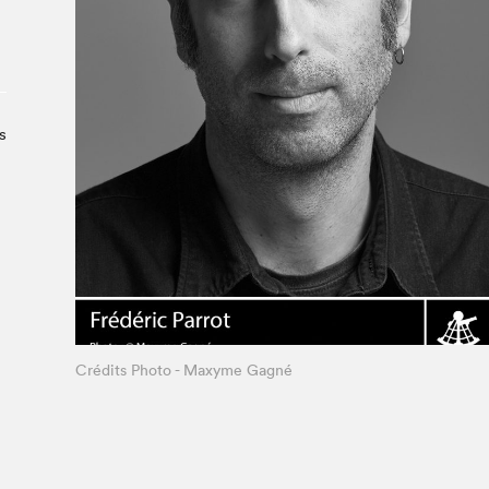
Le Salon dans la ville, espace
organisateur⋅rice
> SLM Pro
s
Crédits Photo - Maxyme Gagné