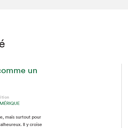
té
 comme un
ition
MÉRIQUE
ue, mais surtout pour
al­heureux. Il y croise