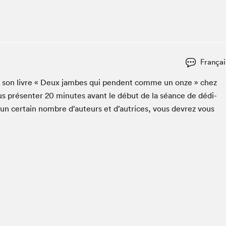
Club de lecture Braindate
Communication-Jeunesse au Salon
Le Salon dans ta classe
La Maison des libraires
Françai
Liseur Public
c­er son livre « Deux jambes qui pen­dent comme un onze » chez
Vitrine du Festival littéraire international Metropolis
bleu
s présen­ter
20
min­utes avant le début de la séance de dédi­
La lecture en cadeau
 un cer­tain nom­bre d’auteurs et d’autrices, vous devrez vous
L'Aparté
SLM PRO