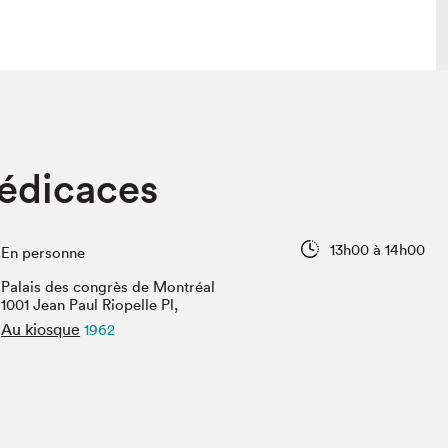
 visite
Nous connaître
dédicaces
lon
À propos
ée
Mission et valeurs
uverture
Équipe
13h00 à 14h00
En personne
au Salon
Politique de prévention du
harcèlement
Palais des congrès de Montréal
al Traiteur
1001 Jean Paul Riopelle Pl,
Politique d’écoresponsabilité
uestions des
Au kiosque
1962
e⋅s