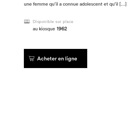
une femme qu’il a con­nue ado­les­cent et qu’il […]
Que cherc
Disponible sur place
1962
au kiosque
Acheter en ligne