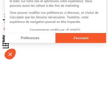
À propos
Contact
Emplois
Devenir bénévo
Espace médias
Vidéos et balad