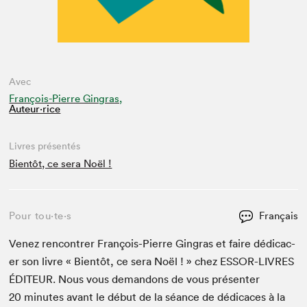
Avec
François-Pierre Gingras,
Auteur·rice
Livres présentés
Bientôt, ce sera Noël !
Pour tou⋅te⋅s
Français
Venez ren­con­tr­er François-Pierre Gin­gras et faire dédi­cac­
er son livre « Bien­tôt, ce sera Noël ! » chez
ESSOR-LIVRES
ÉDI­TEUR
. Nous vous deman­dons de vous présen­ter
20
min­utes avant le début de la séance de dédi­caces à la