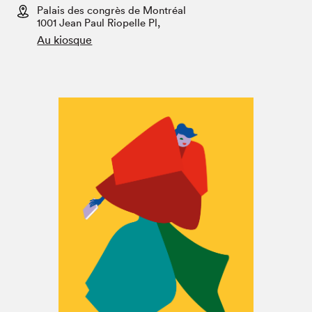
Espace enseignant·e·s
Palais des congrès de Montréal
1001 Jean Paul Riopelle Pl,
Espace pro
Au kiosque