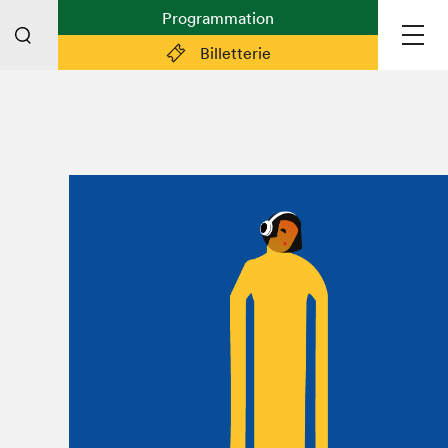
Programmation
Billetterie
Liens pratiques
Plan du Salon
Planifier sa visite (prix d'entrée,
horaire, info pratiques)
Billetterie: achetez vos billets!
FAQ visiteur·euse·s
Espace professionnel·le·s
Espace enseignant·e·s
Espace médias
Devenir bénévole
Espace exposant·e·s