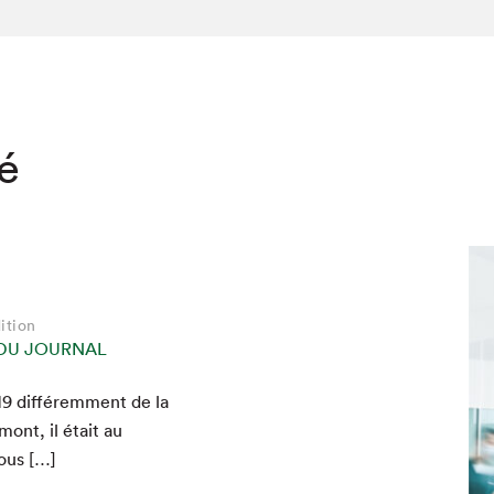
té
ition
 DU JOURNAL
19
dif­férem­ment de la
hez-vous?
mont, il était au
nous […]