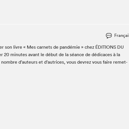
Club de lecture Braindate
Communication-Jeunesse au Salon
Le Salon dans ta classe
La Maison des libraires
Françai
Liseur Public
ac­er son livre « Mes car­nets de pandémie » chez
ÉDI­TIONS
DU
Vitrine du Festival littéraire international Metropolis
bleu
er
20
min­utes avant le début de la séance de dédi­caces à la
La lecture en cadeau
n nom­bre d’auteurs et d’autrices, vous devrez vous faire remet­
L'Aparté
SLM PRO