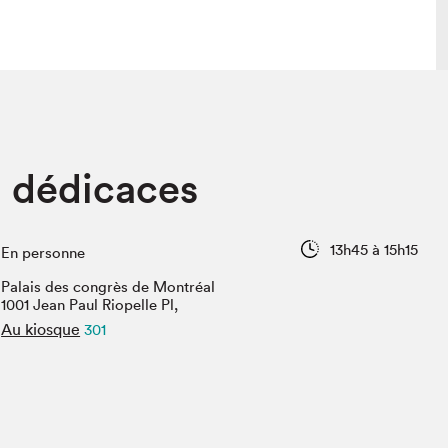
 visite
Nous connaître
n dédicaces
lon
À propos
ée
Mission et valeurs
uverture
Équipe
13h45 à 15h15
En personne
au Salon
Politique de prévention du
harcèlement
Palais des congrès de Montréal
al Traiteur
1001 Jean Paul Riopelle Pl,
Politique d’écoresponsabilité
uestions des
Au kiosque
301
e⋅s