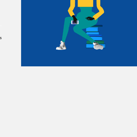
Le Salon dans la ville, espace
organisateur⋅rice
> SLM Pro
s