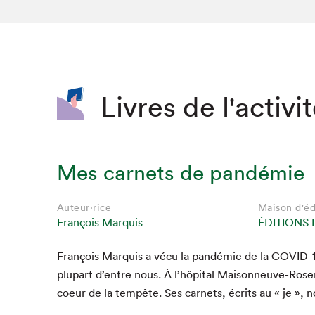
SLM 2020
SLM 2019
SLM 2018
Livres de l'activi
Mes carnets de pandémie
Auteur·rice
Maison d'éd
François Marquis
ÉDITIONS
François Mar­quis a vécu la pandémie de la
COVID-
Que cherc
plu­part d’entre nous. À l’hôpital Maison­neuve-Rose­
coeur de la tem­pête. Ses car­nets, écrits au « je », 