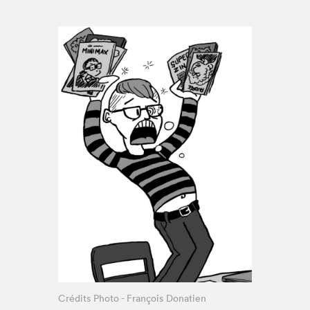
Espace enseignant·e·s
Espace pro
Crédits Photo - François Donatien