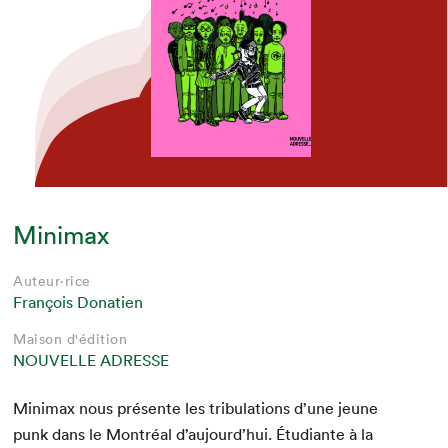
Minimax
Auteur·rice
François Donatien
Maison d'édition
NOUVELLE ADRESSE
Min­i­max nous présente les tribu­la­tions d’une jeune
punk dans le Mon­tréal d’au­jour­d’hui. Étu­di­ante à la