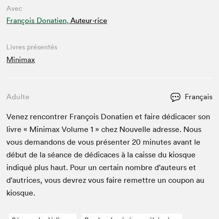
Avec
François Donatien,
Auteur·rice
Livres présentés
Minimax
Adulte
Français
Venez ren­con­tr­er François Dona­tien et faire dédi­cac­er son
livre « Min­i­max Vol­ume
1
» chez Nou­velle adresse. Nous
vous deman­dons de vous présen­ter
20
min­utes avant le
début de la séance de dédi­caces à la caisse du kiosque
indiqué plus haut. Pour un cer­tain nom­bre d’auteurs et
d’autrices, vous devrez vous faire remet­tre un coupon au
kiosque.