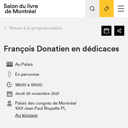
Tout sur l'édition 2022
Nos activités
retour
Retour à la programmation
Actualités
Liens pratiques
François Donatien en dédicaces
Édition 2022
Au Palais
Vidéos et Balados
En personne
Planifier sa visite
Club de lecture Braindate
18h00 à 19h00
Nous connaître
Jeudi 25 novembre 2021
Palais des congrès de Montréal
Projets partenaires 2022
Espace médias
1001 Jean Paul Riopelle Pl,
Au kiosque
Espace exposant⋅e⋅s
Archives