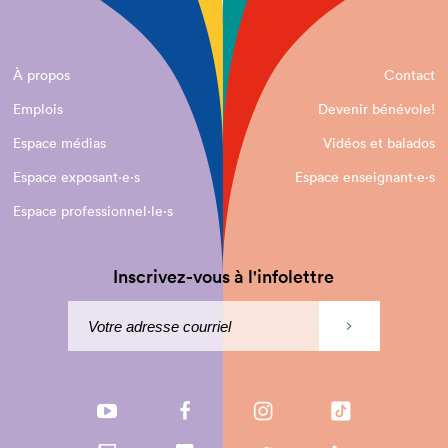
À propos
Contact
Emplois
Devenir bénévole!
Espace médias
Vidéos et balados
Espace exposant·e⋅s
Espace enseignant·e⋅s
Espace professionnel·le⋅s
Inscrivez-vous à l'infolettre