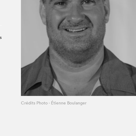
Le Salon dans la ville, espace
organisateur⋅rice
> SLM Pro
s
Crédits Photo - Étienne Boulanger