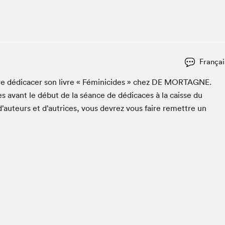
Club de lecture Braindate
Communication-Jeunesse au Salon
Le Salon dans ta classe
La Maison des libraires
Françai
Liseur Public
e dédi­cac­er son livre « Fémini­cides » chez
DE
MORTAGNE
.
Vitrine du Festival littéraire international Metropolis
bleu
s avant le début de la séance de dédi­caces à la caisse du
La lecture en cadeau
d’auteurs et d’autrices, vous devrez vous faire remet­tre un
L'Aparté
SLM PRO