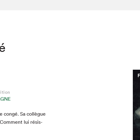
té
ition
AGNE
 con­gé. Sa col­lègue
 Com­ment lui résis­