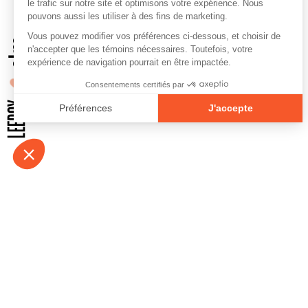
À propos
Contact
Emplois
Devenir bénévo
Espace médias
Vidéos et balad