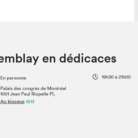
 visite
Nous connaître
remblay en dédicaces
lon
À propos
ée
Mission et valeurs
uverture
Équipe
19h30 à 21h00
En personne
au Salon
Politique de prévention du
harcèlement
Palais des congrès de Montréal
al Traiteur
1001 Jean Paul Riopelle Pl,
Politique d’écoresponsabilité
uestions des
Au kiosque
1613
e⋅s