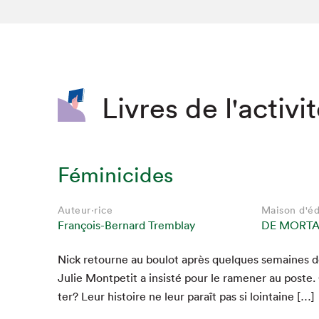
SLM 2020
SLM 2019
SLM 2018
Livres de l'activi
Féminicides
Auteur·rice
Maison d'éd
François-Bernard Tremblay
DE MORT
Nick retourne au boulot après quelques semaines de
Julie Mont­petit a insisté pour le ramen­er au poste.
ter? Leur his­toire ne leur paraît pas si lointaine […]