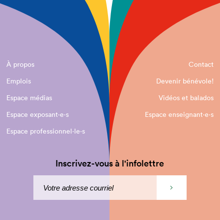
À propos
Contact
Emplois
Devenir bénévole!
Espace médias
Vidéos et balados
Espace exposant·e⋅s
Espace enseignant·e⋅s
Espace professionnel·le⋅s
Inscrivez-vous à l'infolettre