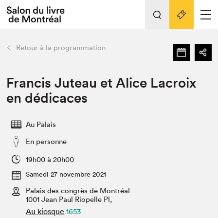
Tout sur l'édition 2022
Nos activités
retour
Retour à la programmation
Actualités
Liens pratiques
Francis Juteau et Alice Lacroix
en dédicaces
Édition 2022
Vidéos et Balados
Au Palais
Planifier sa visite
En personne
Club de lecture Braindate
Nous connaître
19h00 à 20h00
Samedi 27 novembre 2021
Projets partenaires 2022
Espace médias
Palais des congrès de Montréal
1001 Jean Paul Riopelle Pl,
Espace exposant⋅e⋅s
Archives
Au kiosque
1653