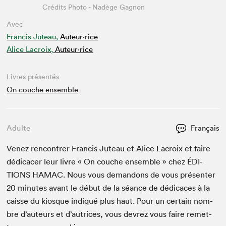
Crédits Photo - Nadège Gagnon
Avec
Francis Juteau,
Auteur·rice
Alice Lacroix,
Auteur·rice
Livres présentés
On couche ensemble
Adulte
Français
Venez ren­con­tr­er Fran­cis Juteau et Alice Lacroix et faire
dédi­cac­er leur livre « On couche ensem­ble » chez
ÉDI­
TIONS
HAMAC
. Nous vous deman­dons de vous présen­ter
20
min­utes avant le début de la séance de dédi­caces à la
caisse du kiosque indiqué plus haut. Pour un cer­tain nom­
bre d’auteurs et d’autrices, vous devrez vous faire remet­