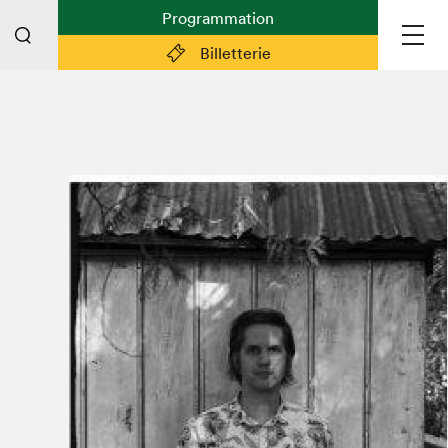
Programmation
Billetterie
Liens pratiques
Plan du Salon
Planifier sa visite (prix d'entrée,
horaire, info pratiques)
Billetterie: achetez vos billets!
FAQ visiteur·euse·s
Espace professionnel·le·s
Espace enseignant·e·s
Espace médias
Devenir bénévole
Espace exposant·e·s