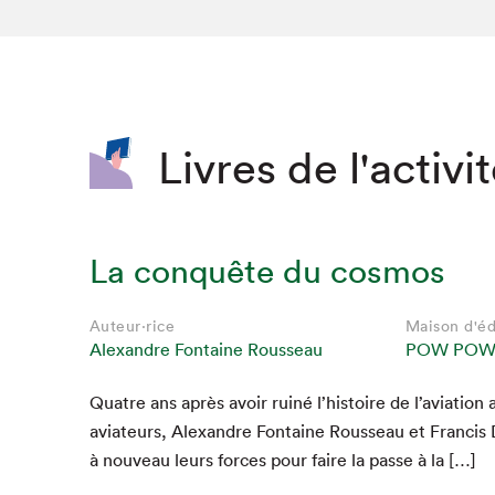
SLM 2020
SLM 2019
SLM 2018
Livres de l'activi
La conquête du cosmos
Auteur·rice
Maison d'éd
Alexandre Fontaine Rousseau
POW PO
Qua­tre ans après avoir ruiné l’histoire de l’aviation
Que cherc
avi­a­teurs, Alexan­dre Fontaine Rousseau et Fran­cis 
à nou­veau leurs forces pour faire la passe à la […]