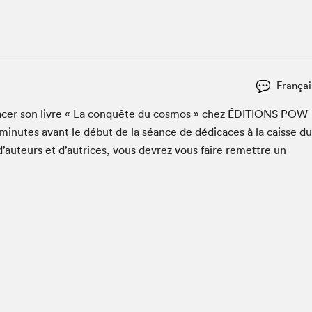
Club de lecture Braindate
Communication-Jeunesse au Salon
Le Salon dans ta classe
La Maison des libraires
Françai
Liseur Public
cac­er son livre « La con­quête du cos­mos » chez
ÉDI­TIONS
POW
Vitrine du Festival littéraire international Metropolis
bleu
min­utes avant le début de la séance de dédi­caces à la caisse du
La lecture en cadeau
d’auteurs et d’autrices, vous devrez vous faire remet­tre un
L'Aparté
SLM PRO