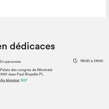
 visite
Nous connaître
en dédicaces
lon
À propos
ée
Mission et valeurs
uverture
Équipe
19h30 à 21h00
En personne
au Salon
Politique de prévention du
harcèlement
Palais des congrès de Montréal
al Traiteur
1001 Jean Paul Riopelle Pl,
Politique d’écoresponsabilité
uestions des
Au kiosque
1837
e⋅s