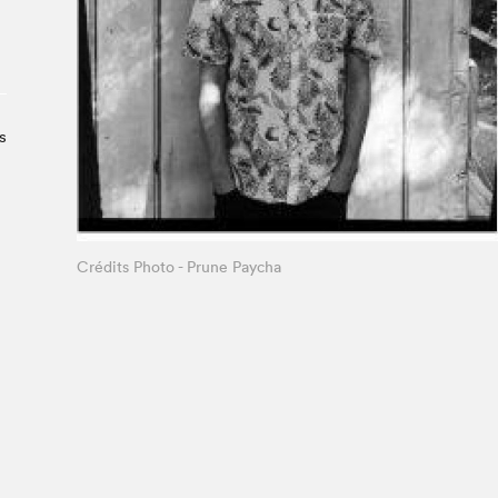
Le Salon dans la ville, espace
organisateur⋅rice
> SLM Pro
s
Crédits Photo - Prune Paycha