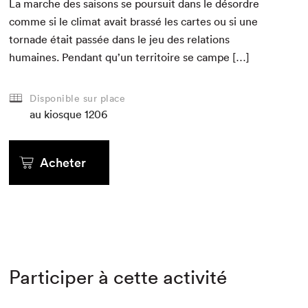
La marche des saisons se pour­suit dans le désor­dre
comme si le cli­mat avait brassé les cartes ou si une
tor­nade était passée dans le jeu des rela­tions
humaines. Pen­dant qu’un ter­ri­toire se campe […]
Disponible sur place
au kiosque
1206
Acheter
Participer à cette activité