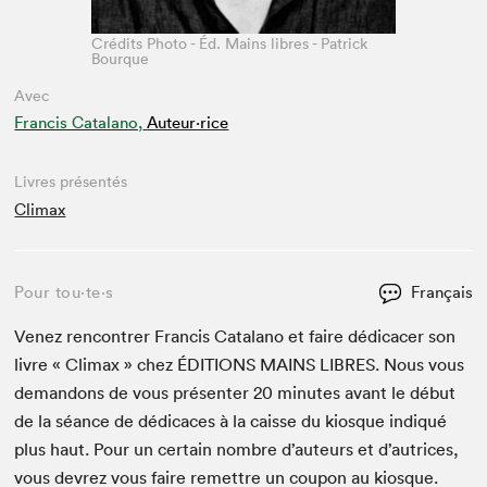
Crédits Photo - Éd. Mains libres - Patrick
Bourque
Avec
Francis Catalano,
Auteur·rice
Livres présentés
Climax
Pour tou⋅te⋅s
Français
Venez ren­con­tr­er Fran­cis Cata­lano et faire dédi­cac­er son
livre « Cli­max » chez
ÉDI­TIONS
MAINS
LIBRES
. Nous vous
deman­dons de vous présen­ter
20
min­utes avant le début
de la séance de dédi­caces à la caisse du kiosque indiqué
plus haut. Pour un cer­tain nom­bre d’auteurs et d’autrices,
vous devrez vous faire remet­tre un coupon au kiosque.