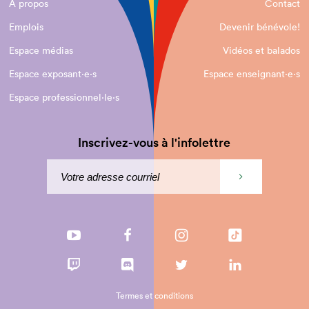
À propos
Contact
Emplois
Devenir bénévole!
Espace médias
Vidéos et balados
Espace exposant·e⋅s
Espace enseignant·e⋅s
Espace professionnel·le⋅s
Inscrivez-vous à l'infolettre
Termes et conditions