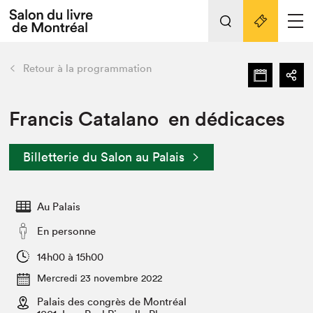
Tout sur l'édition 2022
Nos activités
retour
Retour à la programmation
Actualités
Liens pratiques
Francis Catalano en dédicaces
Édition 2022
Billetterie du Salon au Palais
Vidéos et Balados
Planifier sa visite
Au Palais
Club de lecture Braindate
Nous connaître
En personne
Projets partenaires 2022
14h00 à 15h00
Espace médias
Mercredi 23 novembre 2022
Espace exposant⋅e⋅s
Archives
Palais des congrès de Montréal