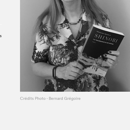
Le Salon dans la ville, espace
organisateur⋅rice
> SLM Pro
s
Crédits Photo - Bernard Grégoire