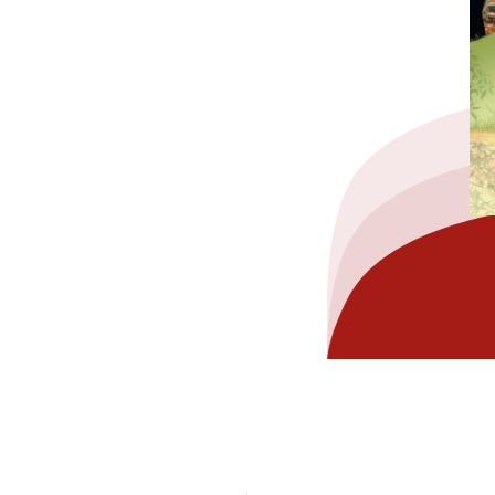
hez-vous?