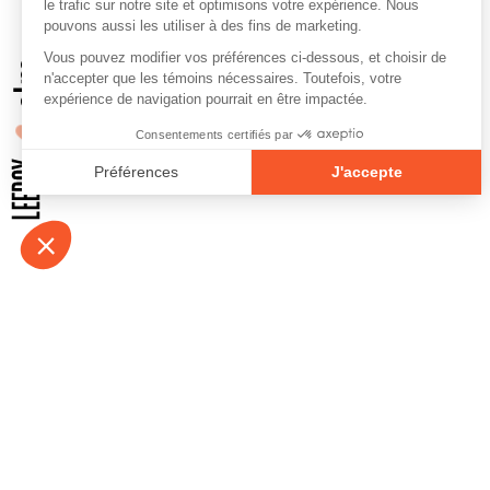
À propos
Contact
Emplois
Devenir bénévo
Espace médias
Vidéos et balad