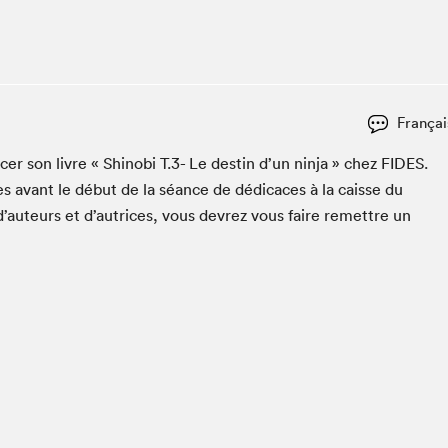
Club de lecture Braindate
Communication-Jeunesse au Salon
Le Salon dans ta classe
La Maison des libraires
Françai
Liseur Public
er son livre « Shi­no­bi T.
3
- Le des­tin d’un nin­ja » chez
FIDES
.
Vitrine du Festival littéraire international Metropolis
bleu
s avant le début de la séance de dédi­caces à la caisse du
La lecture en cadeau
d’auteurs et d’autrices, vous devrez vous faire remet­tre un
L'Aparté
SLM PRO