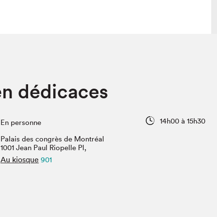
 visite
Nous connaître
en dédicaces
lon
À propos
ée
Mission et valeurs
uverture
Équipe
14h00 à 15h30
En personne
au Salon
Politique de prévention du
harcèlement
Palais des congrès de Montréal
al Traiteur
1001 Jean Paul Riopelle Pl,
Politique d’écoresponsabilité
uestions des
Au kiosque
901
e⋅s