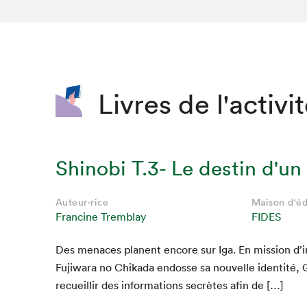
SLM 2020
SLM 2019
SLM 2018
Livres de l'activi
Shinobi T.3- Le destin d'un
Auteur·rice
Maison d'éd
Francine Tremblay
FIDES
Des men­aces pla­nent encore sur Iga. En mis­sion d’i
Fuji­wara no Chika­da endosse sa nou­velle iden­tité
recueil­lir des infor­ma­tions secrètes afin de […]