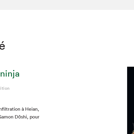
té
 ninja
ition
nfiltration à Heian,
, Gamon Dōshi, pour