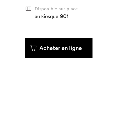
Disponible sur place
901
Que cherc
au kiosque
Acheter en ligne