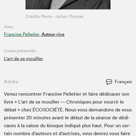
Crédits Photo - Julien Thomas
Avec
Francine Pelletier,
Auteur·rice
Livres présentés
L'art de se mouiller
Adulte
Français
Venez ren­con­tr­er Francine Pel­leti­er et faire dédi­cac­er son
livre « L’art de se mouiller — Chroniques pour nour­rir le
débat » chez
ÉCOSO­CIÉTÉ
. Nous vous deman­dons de vous
présen­ter
20
min­utes avant le début de la séance de dédi­
caces à la caisse du kiosque indiqué plus haut. Pour un cer­
tain nom­bre d’auteurs et d’autrices, vous devrez vous faire