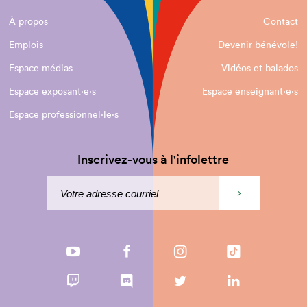
À propos
Contact
Emplois
Devenir bénévole!
Espace médias
Vidéos et balados
Espace exposant·e⋅s
Espace enseignant·e⋅s
Espace professionnel·le⋅s
Inscrivez-vous à l'infolettre