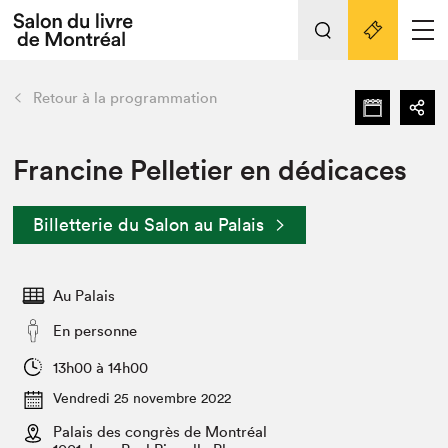
Tout sur l'édition 2022
Nos activités
retour
Retour à la programmation
Actualités
Liens pratiques
Francine Pelletier en dédicaces
Édition 2022
Billetterie du Salon au Palais
Vidéos et Balados
Planifier sa visite
Au Palais
Club de lecture Braindate
Nous connaître
En personne
Projets partenaires 2022
13h00 à 14h00
Espace médias
Vendredi 25 novembre 2022
Espace exposant⋅e⋅s
Archives
Palais des congrès de Montréal