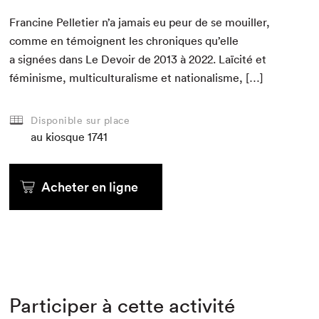
Francine Pel­leti­er n’a jamais eu peur de se mouiller,
comme en témoignent les chroniques qu’elle
a signées dans Le Devoir de
2013
à
2022
. Laïc­ité et
fémin­isme, mul­ti­cul­tur­al­isme et nationalisme, […]
Disponible sur place
au kiosque
1741
Acheter en ligne
Participer à cette activité