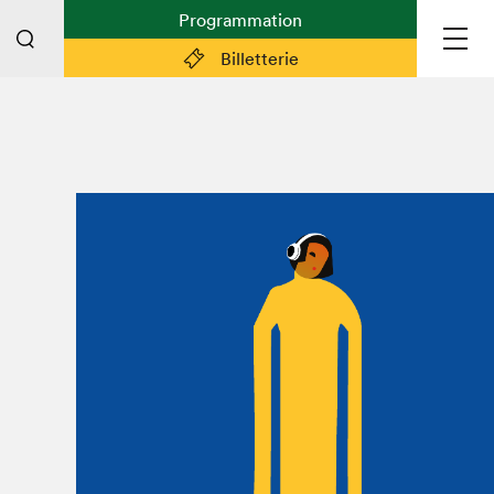
Programmation
Billetterie
Liens pratiques
Plan du Salon
Planifier sa visite (prix d'entrée,
horaire, info pratiques)
Billetterie: achetez vos billets!
FAQ visiteur·euse·s
Espace professionnel·le·s
Espace enseignant·e·s
Espace médias
Devenir bénévole
Espace exposant·e·s