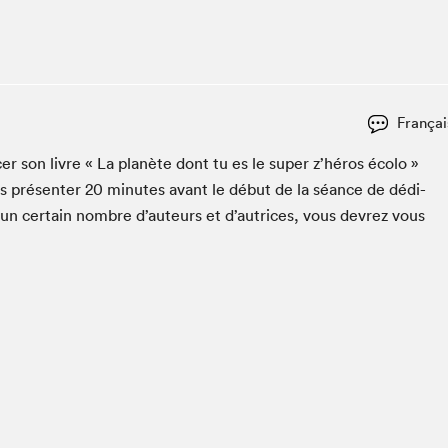
Club de lecture Braindate
Communication-Jeunesse au Salon
Le Salon dans ta classe
La Maison des libraires
Françai
Liseur Public
c­er son livre « La planète dont tu es le super z’héros éco­lo »
Vitrine du Festival littéraire international Metropolis
bleu
s présen­ter
20
min­utes avant le début de la séance de dédi­
La lecture en cadeau
 un cer­tain nom­bre d’auteurs et d’autrices, vous devrez vous
L'Aparté
SLM PRO