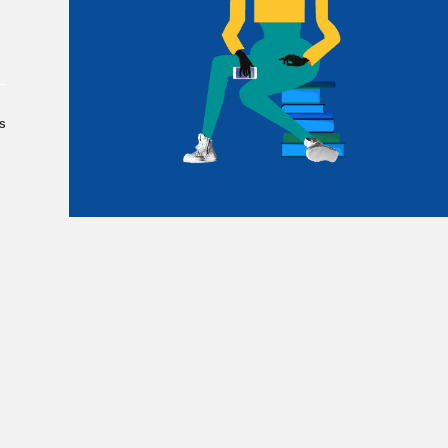
Le Salon dans la ville, espace
organisateur⋅rice
> SLM Pro
s