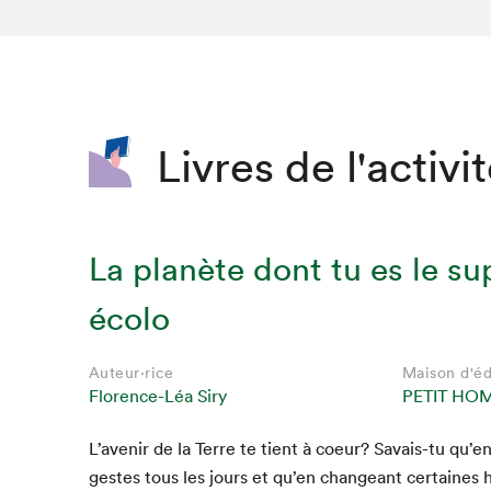
SLM 2020
SLM 2019
SLM 2018
Livres de l'activi
La planète dont tu es le su
écolo
Auteur·rice
Maison d'éd
Florence-Léa Siry
PETIT HO
Que cherc
L’avenir de la Terre te tient à coeur? Savais-tu qu’e
gestes tous les jours et qu’en changeant cer­taines ha