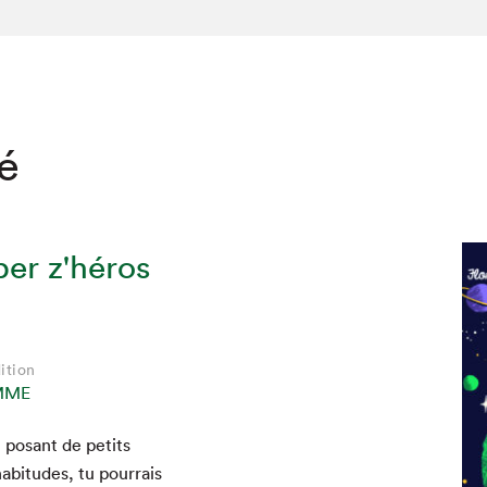
té
per z'héros
ition
MME
hez-vous?
n posant de petits
bi­tudes, tu pour­rais