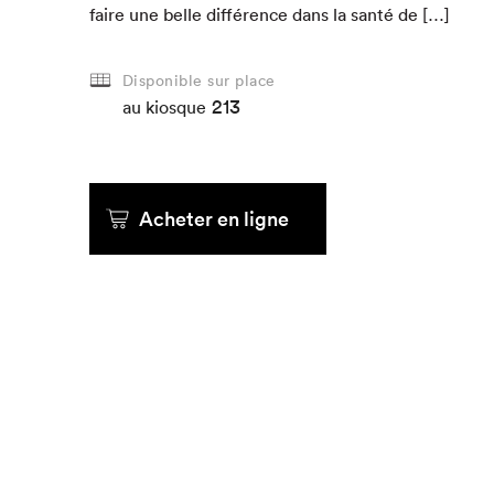
faire une belle dif­férence dans la san­té de […]
Disponible sur place
213
au kiosque
Acheter en ligne