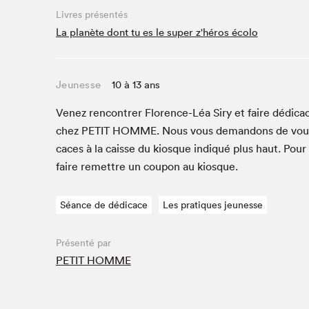
Livres présentés
Studio Radio-Canada
La planète dont tu es le super z'héros écolo
Matinées scolaires
Les matins Petits bonheurs (0-5 ans)
Espace Lis-moi MTL (12-18 ans)
Jeunesse
10 à 13 ans
Le grand jeu de lecture à voix haute du Salon
Venez ren­con­tr­er Flo­rence-Léa Siry et faire dédi­ca
Espace Montréal-Nord
chez
PETIT
HOMME
. Nous vous deman­dons de vou
Tapis rouge des écrivain·e·s
caces à la caisse du kiosque indiqué plus haut. Pour
Zone Manga
faire remet­tre un coupon au kiosque.
La Grande tournée de Bologne (Coin de survie des
illustrateur·rice·s)
Séance de dédicace
Les pratiques jeunesse
Espace jeunesse Desjardins
Présenté par
PETIT HOMME
Archives
SLM 2021