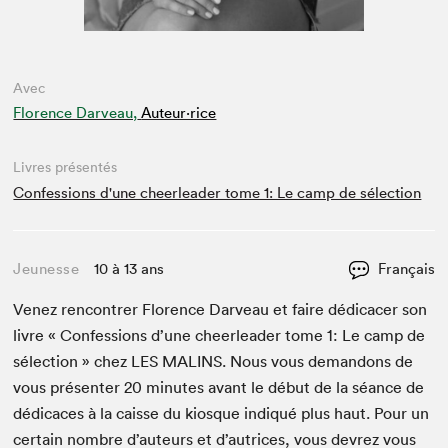
Avec
Florence Darveau,
Auteur·rice
Livres présentés
Confessions d'une cheerleader tome 1: Le camp de sélection
Jeunesse
10 à 13 ans
Français
Venez ren­con­tr­er Flo­rence Darveau et faire dédi­cac­er son
livre « Con­fes­sions d’une cheer­leader tome
1
: Le camp de
sélec­tion » chez
LES
MALINS
. Nous vous deman­dons de
vous présen­ter
20
min­utes avant le début de la séance de
dédi­caces à la caisse du kiosque indiqué plus haut. Pour un
cer­tain nom­bre d’auteurs et d’autrices, vous devrez vous