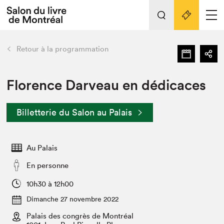
Tout sur l'édition 2022
Nos activités
retour
Retour à la programmation
Actualités
Liens pratiques
Florence Darveau en dédicaces
Édition 2022
Billetterie du Salon au Palais
Vidéos et Balados
Planifier sa visite
Au Palais
Club de lecture Braindate
Nous connaître
En personne
Projets partenaires 2022
10h30 à 12h00
Espace médias
Dimanche 27 novembre 2022
Espace exposant⋅e⋅s
Archives
Palais des congrès de Montréal