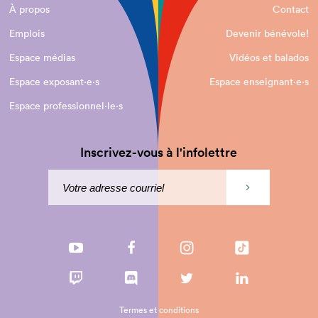
À propos
Contact
Emplois
Devenir bénévole!
Espace médias
Vidéos et balados
Espace exposant·e⋅s
Espace enseignant·e⋅s
Espace professionnel·le⋅s
Inscrivez-vous à l'infolettre
Termes et conditions