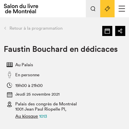
Tout sur l'édition 2022
Nos activités
retour
Retour à la programmation
Actualités
Liens pratiques
Faustin Bouchard en dédicaces
Édition 2022
Au Palais
Vidéos et Balados
En personne
Planifier sa visite
Club de lecture Braindate
19h00 à 21h00
Nous connaître
Jeudi 25 novembre 2021
Palais des congrès de Montréal
Projets partenaires 2022
Espace médias
1001 Jean Paul Riopelle Pl,
Au kiosque
1013
Espace exposant⋅e⋅s
Archives