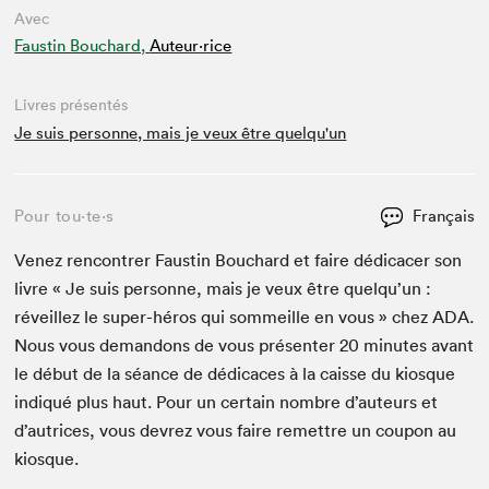
Avec
Faustin Bouchard,
Auteur·rice
Livres présentés
Je suis personne, mais je veux être quelqu'un
Pour tou⋅te⋅s
Français
Venez ren­con­tr­er Faustin Bouchard et faire dédi­cac­er son
livre « Je suis per­son­ne, mais je veux être quelqu’un :
réveillez le super-héros qui som­meille en vous » chez
ADA
.
Nous vous deman­dons de vous présen­ter
20
min­utes avant
le début de la séance de dédi­caces à la caisse du kiosque
indiqué plus haut. Pour un cer­tain nom­bre d’auteurs et
d’autrices, vous devrez vous faire remet­tre un coupon au
kiosque.