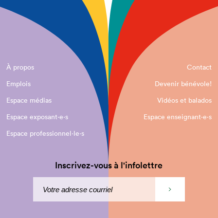
À propos
Contact
Emplois
Devenir bénévole!
Espace médias
Vidéos et balados
Espace exposant·e⋅s
Espace enseignant·e⋅s
Espace professionnel·le⋅s
Inscrivez-vous à l'infolettre