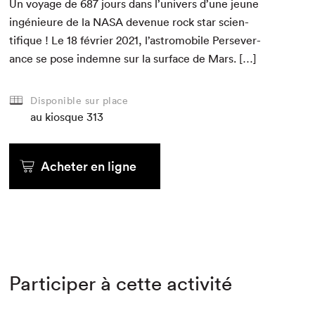
Un voy­age de
687
jours dans l’univers d’une jeune
ingénieure de la
NASA
dev­enue rock star sci­en­
tifique ! Le
18
févri­er
2021
, l’astromobile Per­se­ver­
ance se pose indemne sur la sur­face de Mars. […]
Disponible sur place
au kiosque
313
Acheter en ligne
Participer à cette activité