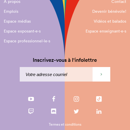
À propos
Contact
Emplois
Devenir bénévole!
Espace médias
Vidéos et balados
Espace exposant·e⋅s
Espace enseignant·e⋅s
Espace professionnel·le⋅s
Inscrivez-vous à l'infolettre
Termes et conditions