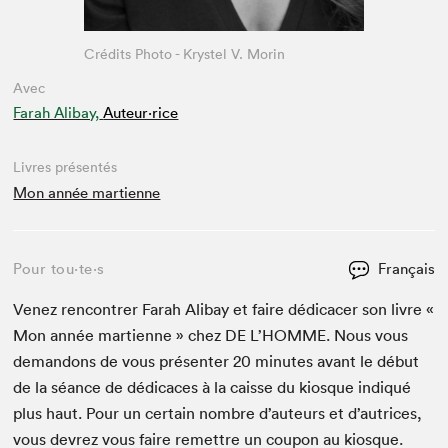
Crédits Photo - Krystel V. Morin
Avec
Farah Alibay,
Auteur·rice
Livres présentés
Mon année martienne
Pour tou⋅te⋅s
Français
Venez ren­con­tr­er Farah Alibay et faire dédi­cac­er son livre «
Mon année mar­ti­enne » chez
DE
L’HOMME. Nous vous
deman­dons de vous présen­ter
20
min­utes avant le début
de la séance de dédi­caces à la caisse du kiosque indiqué
plus haut. Pour un cer­tain nom­bre d’auteurs et d’autrices,
vous devrez vous faire remet­tre un coupon au kiosque.