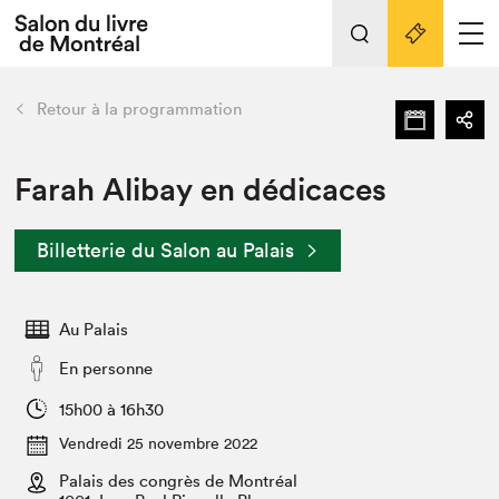
Tout sur l'édition 2022
Nos activités
retour
Retour à la programmation
Actualités
Liens pratiques
Farah Alibay en dédicaces
Édition 2022
Billetterie du Salon au Palais
Vidéos et Balados
Planifier sa visite
Au Palais
Club de lecture Braindate
Nous connaître
En personne
Projets partenaires 2022
15h00 à 16h30
Espace médias
Vendredi 25 novembre 2022
Espace exposant⋅e⋅s
Archives
Palais des congrès de Montréal