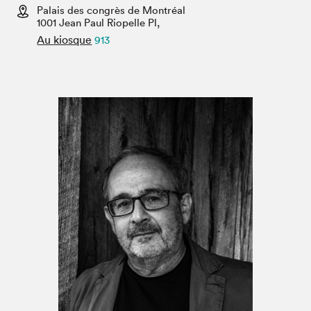
Espace enseignant·e·s
Palais des congrès de Montréal
1001 Jean Paul Riopelle Pl,
Espace pro
Au kiosque
913