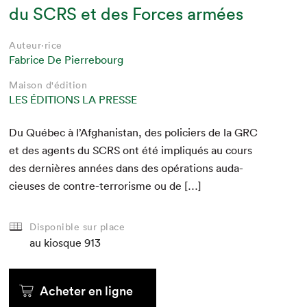
du SCRS et des Forces armées
Auteur·rice
Fabrice De Pierrebourg
Maison d'édition
LES ÉDITIONS LA PRESSE
Du Québec à l’Afghanistan, des policiers de la
GRC
et des agents du
SCRS
ont été impliqués au cours
des dernières années dans des opéra­tions auda­
cieuses de con­tre-ter­ror­isme ou de […]
Disponible sur place
au kiosque
913
Acheter en ligne