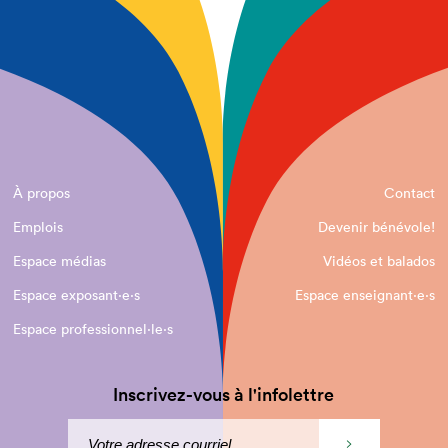
À propos
Contact
Emplois
Devenir bénévole!
Espace médias
Vidéos et balados
Espace exposant·e⋅s
Espace enseignant·e⋅s
Espace professionnel·le⋅s
Inscrivez-vous à l'infolettre