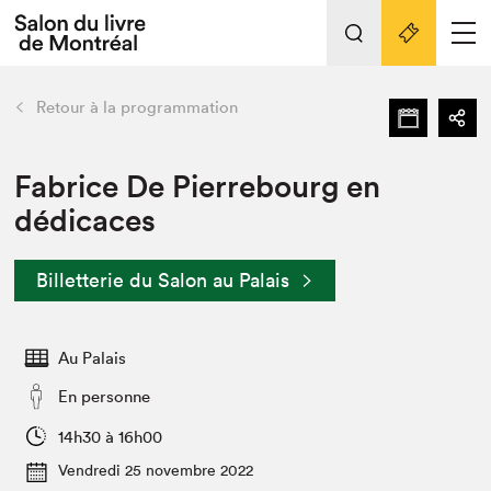
Tout sur l'édition 2022
Nos activités
retour
Retour à la programmation
Actualités
Liens pratiques
Fabrice De Pierrebourg en
dédicaces
Édition 2022
Vidéos et Balados
Billetterie du Salon au Palais
Planifier sa visite
Club de lecture Braindate
Nous connaître
Au Palais
Projets partenaires 2022
En personne
Espace médias
14h30 à 16h00
Espace exposant⋅e⋅s
Archives
Vendredi 25 novembre 2022