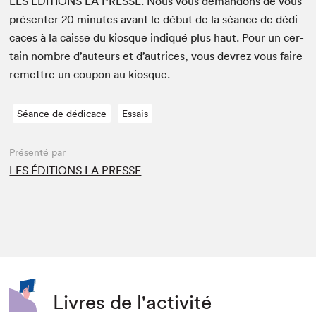
LES
ÉDI­TIONS
LA
PRESSE
. Nous vous deman­dons de vous
présen­ter
20
min­utes avant le début de la séance de dédi­
caces à la caisse du kiosque indiqué plus haut. Pour un cer­
tain nom­bre d’auteurs et d’autrices, vous devrez vous faire
remet­tre un coupon au kiosque.
Séance de dédicace
Essais
Présenté par
LES ÉDITIONS LA PRESSE
Livres de l'activité