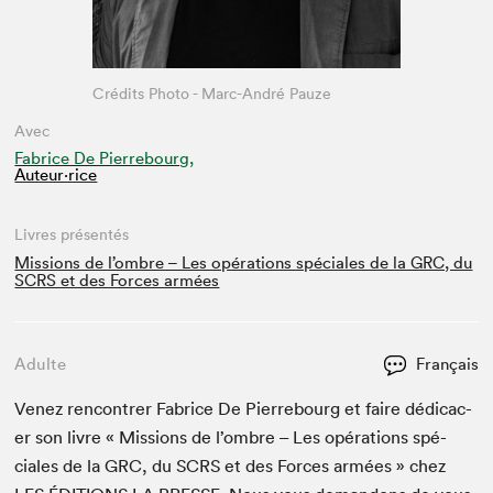
Crédits Photo - Marc-André Pauze
Avec
Fabrice De Pierrebourg,
Auteur·rice
Livres présentés
Missions de l’ombre – Les opérations spéciales de la GRC, du
SCRS et des Forces armées
Adulte
Français
Venez ren­con­tr­er Fab­rice De Pier­re­bourg et faire dédi­cac­
er son livre « Mis­sions de l’ombre – Les opéra­tions spé­
ciales de la
GRC
, du
SCRS
et des Forces armées » chez