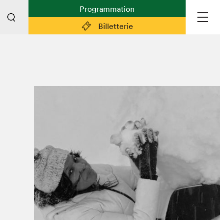
Programmation
Billetterie
Liens pratiques
Plan du Salon
Planifier sa visite (prix d'entrée,
horaire, info pratiques)
Billetterie: achetez vos billets!
FAQ visiteur·euse·s
Espace professionnel·le·s
Espace enseignant·e·s
Espace médias
Devenir bénévole
Espace exposant·e·s