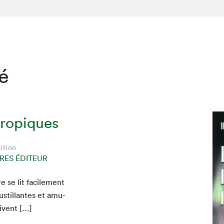
té
tropiques
ition
RES ÉDITEUR
e se lit facile­ment
hez-vous?
stil­lantes et amu­
ivent […]