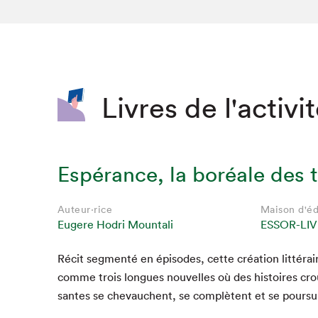
SLM 2020
SLM 2019
SLM 2018
Livres de l'activi
Espérance, la boréale des 
Auteur·rice
Maison d'éd
Eugere Hodri Mountali
ESSOR-LIV
Réc­it seg­men­té en épisodes, cette créa­tion lit­térair
Que cherc
comme trois longues nou­velles où des his­toires crou
santes se chevauchent, se com­plè­tent et se poursu