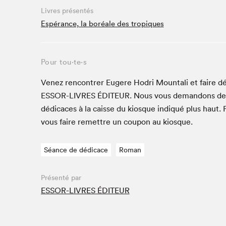
Livres présentés
Studio Radio-Canada
Espérance, la boréale des tropiques
Matinées scolaires
Les matins Petits bonheurs (0-5 ans)
Espace Lis-moi MTL (12-18 ans)
Pour tou⋅te⋅s
Le grand jeu de lecture à voix haute du Salon
Venez ren­con­tr­er Eugere Hodri Moun­tali et faire d
Espace Montréal-Nord
ESSOR-LIVRES
ÉDI­TEUR
. Nous vous deman­dons de
Tapis rouge des écrivain·e·s
dédi­caces à la caisse du kiosque indiqué plus haut. 
Zone Manga
vous faire remet­tre un coupon au kiosque.
La Grande tournée de Bologne (Coin de survie des
illustrateur·rice·s)
Séance de dédicace
Roman
Espace jeunesse Desjardins
Présenté par
ESSOR-LIVRES ÉDITEUR
Archives
SLM 2021