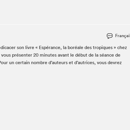
Club de lecture Braindate
Communication-Jeunesse au Salon
Le Salon dans ta classe
La Maison des libraires
Françai
Liseur Public
édi­cac­er son livre « Espérance, la boréale des tropiques » chez
Vitrine du Festival littéraire international Metropolis
bleu
 vous présen­ter
20
min­utes avant le début de la séance de
La lecture en cadeau
Pour un cer­tain nom­bre d’auteurs et d’autrices, vous devrez
L'Aparté
SLM PRO