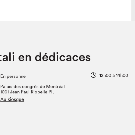
 visite
Nous connaître
ali en dédicaces
lon
À propos
ée
Mission et valeurs
uverture
Équipe
12h00 à 14h00
En personne
au Salon
Politique de prévention du
harcèlement
Palais des congrès de Montréal
al Traiteur
1001 Jean Paul Riopelle Pl,
Politique d’écoresponsabilité
uestions des
Au kiosque
e⋅s