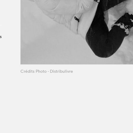
Le Salon dans la ville, espace
organisateur⋅rice
> SLM Pro
s
Crédits Photo - Distribulivre