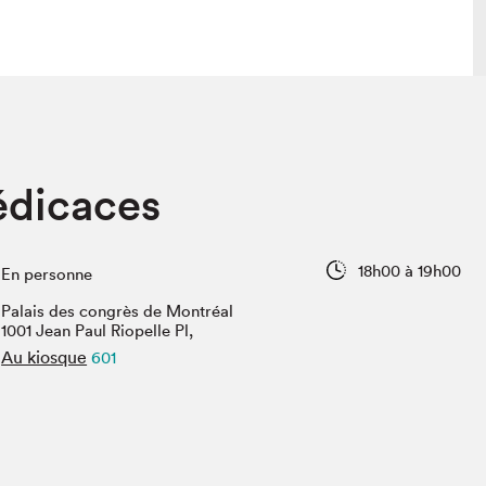
 visite
Nous connaître
édicaces
lon
À propos
ée
Mission et valeurs
uverture
Équipe
18h00 à 19h00
En personne
au Salon
Politique de prévention du
harcèlement
Palais des congrès de Montréal
al Traiteur
1001 Jean Paul Riopelle Pl,
Politique d’écoresponsabilité
uestions des
Au kiosque
601
e⋅s