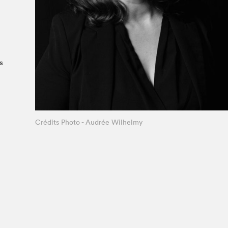
Le Salon dans la ville, espace
organisateur⋅rice
> SLM Pro
s
Crédits Photo - Audrée Wilhelmy