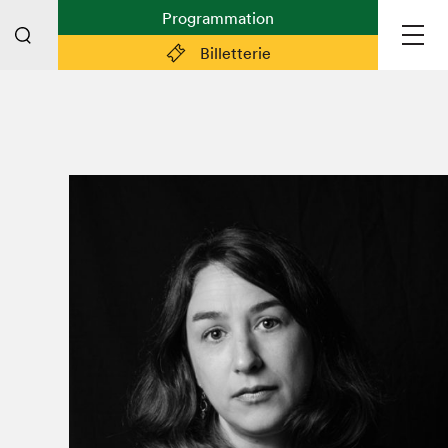
Programmation
Billetterie
Liens pratiques
Plan du Salon
Planifier sa visite (prix d'entrée,
horaire, info pratiques)
Billetterie: achetez vos billets!
FAQ visiteur·euse·s
Espace professionnel·le·s
Espace enseignant·e·s
Espace médias
Devenir bénévole
Espace exposant·e·s