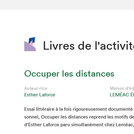
SLM 2020
SLM 2019
SLM 2018
Livres de l'activi
Occuper les distances
Auteur·rice
Maison d'éd
Esther Laforce
LEMÉAC É
Essai lit­téraire à la fois rigoureuse­ment doc­u­men­t
Que cherc
son­nel, Occu­per les dis­tances reprend les motifs
d’Esther Laforce paru simul­tané­ment chez Leméac