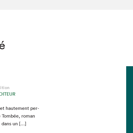
té
ition
DITEUR
é et haute­ment per­
hez-vous?
 de Tombée, roman
, dans un […]