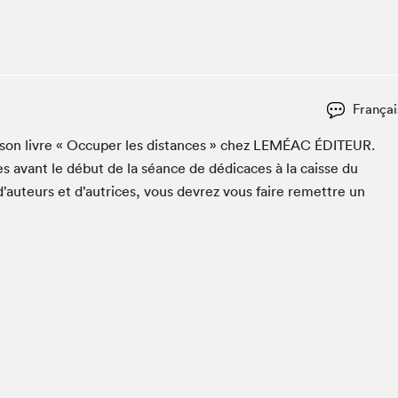
Club de lecture Braindate
Communication-Jeunesse au Salon
Le Salon dans ta classe
La Maison des libraires
Françai
Liseur Public
 son livre « Occu­per les dis­tances » chez
LEMÉAC
ÉDI­TEUR
.
Vitrine du Festival littéraire international Metropolis
bleu
s avant le début de la séance de dédi­caces à la caisse du
La lecture en cadeau
d’auteurs et d’autrices, vous devrez vous faire remet­tre un
L'Aparté
SLM PRO