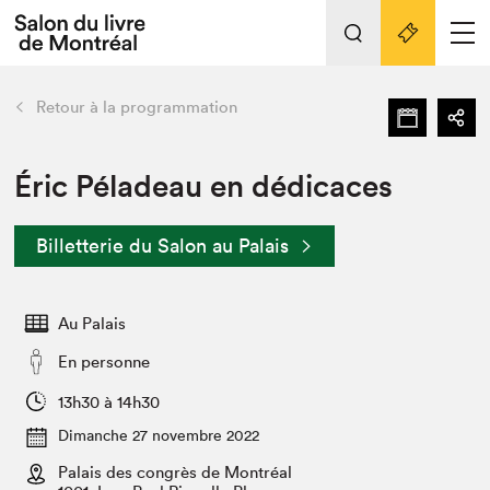
Tout sur l'édition 2022
Nos activités
retour
Retour à la programmation
Actualités
Liens pratiques
Éric Péladeau en dédicaces
Édition 2022
Billetterie du Salon au Palais
Vidéos et Balados
Planifier sa visite
Au Palais
Club de lecture Braindate
Nous connaître
En personne
Projets partenaires 2022
13h30 à 14h30
Espace médias
Dimanche 27 novembre 2022
Espace exposant⋅e⋅s
Archives
Palais des congrès de Montréal