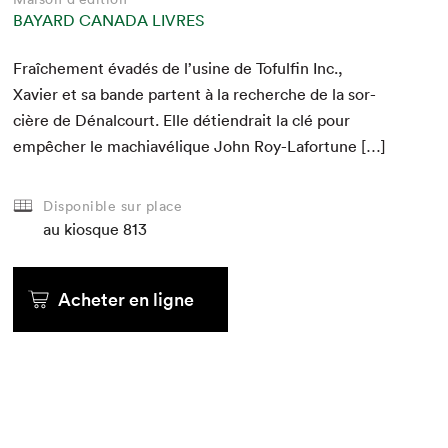
BAYARD CANADA LIVRES
Fraîche­ment évadés de l’usine de Tofulfin Inc.,
Xavier et sa bande par­tent à la recherche de la sor­
cière de Dénal­court. Elle détiendrait la clé pour
empêch­er le machi­avélique John Roy-Lafortune […]
Disponible sur place
au kiosque
813
Acheter en ligne