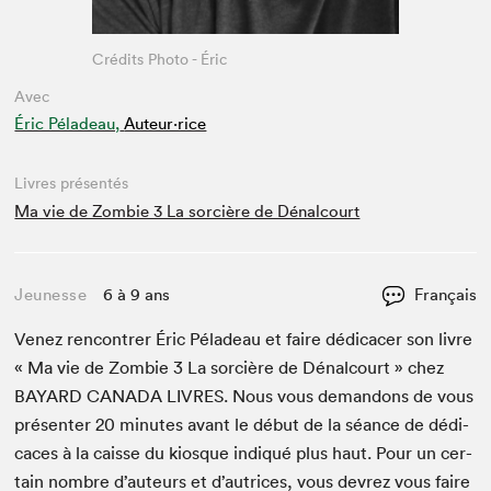
Crédits Photo - Éric
Avec
Éric Péladeau,
Auteur·rice
Livres présentés
Ma vie de Zombie 3 La sorcière de Dénalcourt
Jeunesse
6 à 9 ans
Français
Venez ren­con­tr­er Éric Péladeau et faire dédi­cac­er son livre
« Ma vie de Zom­bie
3
La sor­cière de Dénal­court » chez
BAYARD
CANA­DA
LIVRES
. Nous vous deman­dons de vous
présen­ter
20
min­utes avant le début de la séance de dédi­
caces à la caisse du kiosque indiqué plus haut. Pour un cer­
tain nom­bre d’auteurs et d’autrices, vous devrez vous faire