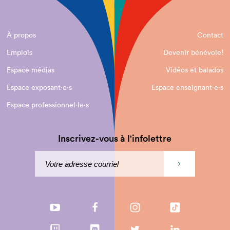
À propos
Contact
Emplois
Devenir bénévole!
Espace médias
Vidéos et balados
Espace exposant·e⋅s
Espace enseignant·e⋅s
Espace professionnel·le⋅s
Inscrivez-vous à l'infolettre