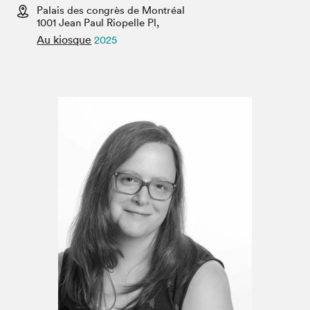
Espace enseignant·e·s
Palais des congrès de Montréal
1001 Jean Paul Riopelle Pl,
Espace pro
Au kiosque
2025