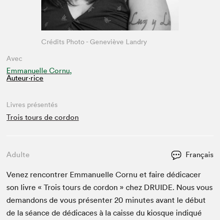
Crédits Photo - Geneviève Landry
Avec
Emmanuelle Cornu,
Auteur·rice
Livres présentés
Trois tours de cordon
Adulte
Français
Venez ren­con­tr­er Emmanuelle Cor­nu et faire dédi­cac­er
son livre « Trois tours de cor­don » chez
DRUIDE
. Nous vous
deman­dons de vous présen­ter
20
min­utes avant le début
de la séance de dédi­caces à la caisse du kiosque indiqué