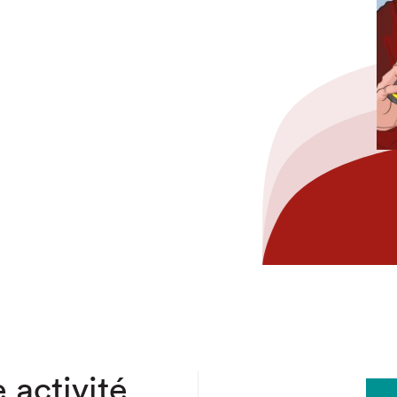
hez-vous?
 activité