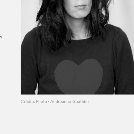
Le Salon dans la ville, espace
organisateur⋅rice
> SLM Pro
s
Crédits Photo - Andréanne Gauthier