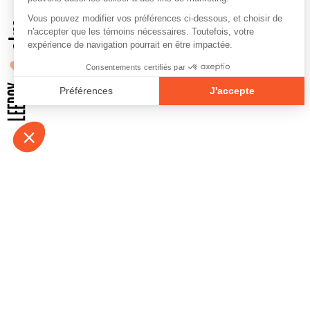
À propos
Contact
Emplois
Devenir bénévo
Espace médias
Vidéos et balad