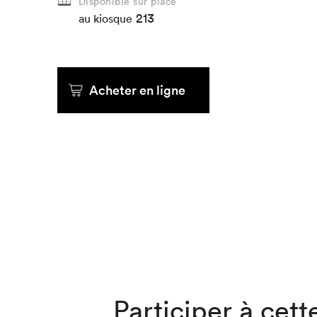
Disponible sur place
213
au kiosque
Que cherc
Acheter en ligne
Participer à cette