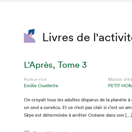
SLM 2020
SLM 2019
SLM 2018
Livres de l'activi
L'Après, Tome 3
Auteur·rice
Maison d'éd
Emilie Ouellette
PETIT HO
On croy­ait tous les adultes dis­parus de la planète à
un seul a survécu. Et ce n’est pas clair si c’est un 
Skye est déter­minée à arrêter Océane dans son […