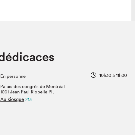
 visite
Nous connaître
 dédicaces
lon
À propos
ée
Mission et valeurs
uverture
Équipe
10h30 à 11h00
En personne
au Salon
Politique de prévention du
harcèlement
Palais des congrès de Montréal
al Traiteur
1001 Jean Paul Riopelle Pl,
Politique d’écoresponsabilité
uestions des
Au kiosque
213
e⋅s