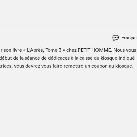
Club de lecture Braindate
Communication-Jeunesse au Salon
Le Salon dans ta classe
La Maison des libraires
Françai
Liseur Public
c­er son livre « L’Après, Tome
3
» chez
PETIT
HOMME
. Nous vous
Vitrine du Festival littéraire international Metropolis
bleu
début de la séance de dédi­caces à la caisse du kiosque indiqué
La lecture en cadeau
utrices, vous devrez vous faire remet­tre un coupon au kiosque.
L'Aparté
SLM PRO