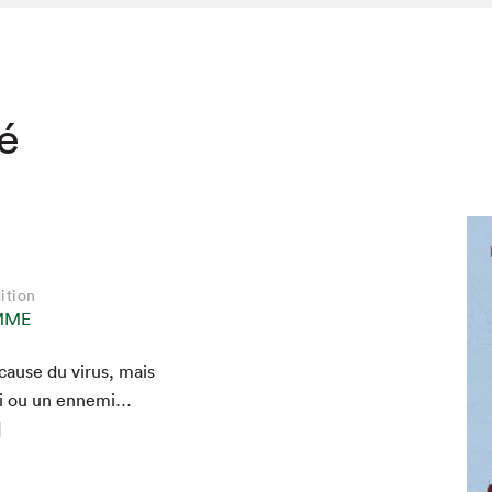
té
ition
MME
 cause du virus, mais
ami ou un enne­mi…
]