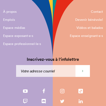
À propos
Contact
Emplois
Devenir bénévole!
Espace médias
Vidéos et balados
Espace exposant·e⋅s
Espace enseignant·e⋅s
Espace professionnel·le⋅s
Inscrivez-vous à l'infolettre