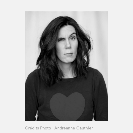
Espace enseignant·e·s
Espace pro
Crédits Photo - Andréanne Gauthier