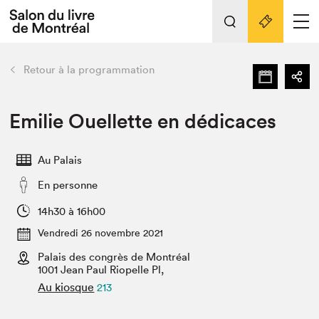
Tout sur l'édition 2022
Nos activités
retour
Retour à la programmation
Actualités
Liens pratiques
Emilie Ouellette en dédicaces
Édition 2022
Au Palais
Vidéos et Balados
En personne
Planifier sa visite
Club de lecture Braindate
14h30 à 16h00
Nous connaître
Vendredi 26 novembre 2021
Palais des congrès de Montréal
Projets partenaires 2022
Espace médias
1001 Jean Paul Riopelle Pl,
Au kiosque
213
Espace exposant⋅e⋅s
Archives