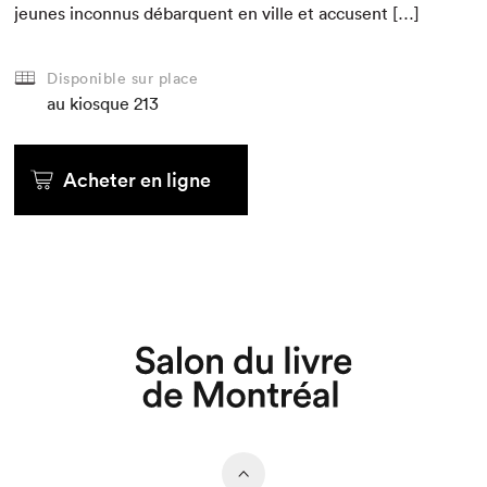
jeunes incon­nus débar­quent en ville et accusent […]
Disponible sur place
au kiosque
213
Acheter en ligne
Que cherchez-vous?