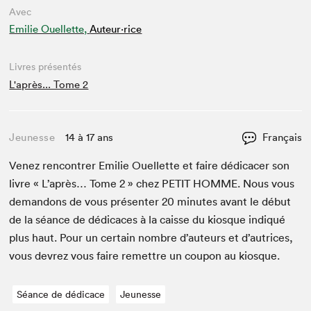
Avec
Emilie Ouellette,
Auteur·rice
Livres présentés
L'après... Tome 2
Jeunesse
14 à 17 ans
Français
Venez ren­con­tr­er Emi­lie Ouel­lette et faire dédi­cac­er son
livre « L’après… Tome
2
» chez
PETIT
HOMME
. Nous vous
deman­dons de vous présen­ter
20
min­utes avant le début
de la séance de dédi­caces à la caisse du kiosque indiqué
plus haut. Pour un cer­tain nom­bre d’auteurs et d’autrices,
vous devrez vous faire remet­tre un coupon au kiosque.
Séance de dédicace
Jeunesse