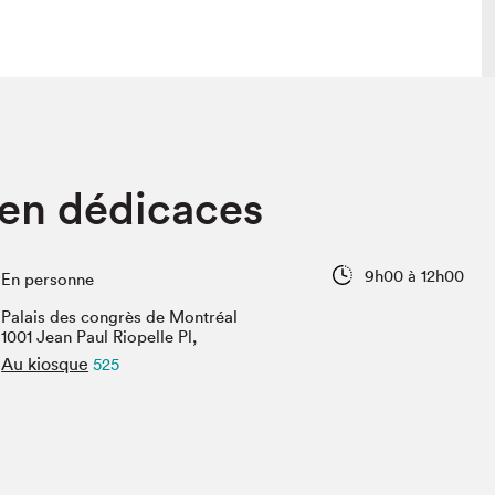
 visite
Nous connaître
en dédicaces
lon
À propos
ée
Mission et valeurs
uverture
Équipe
9h00 à 12h00
En personne
au Salon
Politique de prévention du
harcèlement
Palais des congrès de Montréal
al Traiteur
1001 Jean Paul Riopelle Pl,
Politique d’écoresponsabilité
uestions des
Au kiosque
525
e⋅s