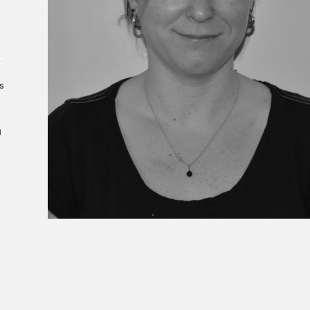
Le Salon dans la ville, espace
organisateur⋅rice
> SLM Pro
s
u