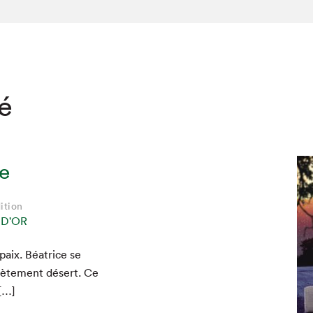
té
e
ition
 D'OR
paix. Béa­trice se
plète­ment désert. Ce
 […]