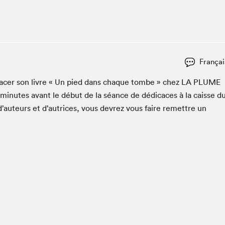
Club de lecture Braindate
Communication-Jeunesse au Salon
Le Salon dans ta classe
La Maison des libraires
Françai
Liseur Public
i­cac­er son livre « Un pied dans chaque tombe » chez
LA
PLUME
Vitrine du Festival littéraire international Metropolis
bleu
min­utes avant le début de la séance de dédi­caces à la caisse d
La lecture en cadeau
d’auteurs et d’autrices, vous devrez vous faire remet­tre un
L'Aparté
SLM PRO