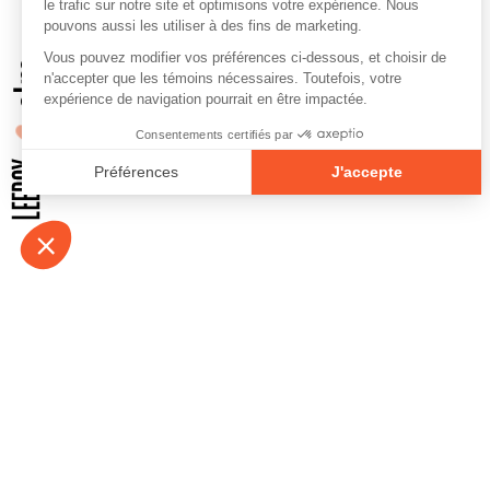
À propos
Contact
Emplois
Devenir bénévo
Espace médias
Vidéos et balad