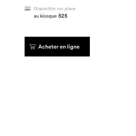
Disponible sur place
525
Que cherc
au kiosque
Acheter en ligne