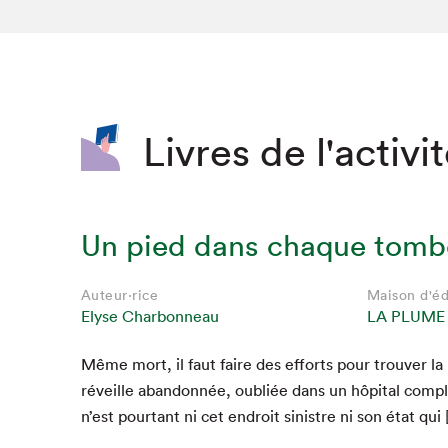
SLM 2020
SLM 2019
SLM 2018
Livres de l'activi
Un pied dans chaque tomb
Auteur·rice
Maison d'éd
Elyse Charbonneau
LA PLUME
Même mort, il faut faire des efforts pour trou­ver la 
réveille aban­don­née, oubliée dans un hôpi­tal com­
n’est pour­tant ni cet endroit sin­istre ni son état qui