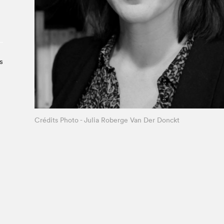
Le Salon dans la ville, espace
organisateur⋅rice
> SLM Pro
s
Crédits Photo - Julia Roberge Van Der Donckt