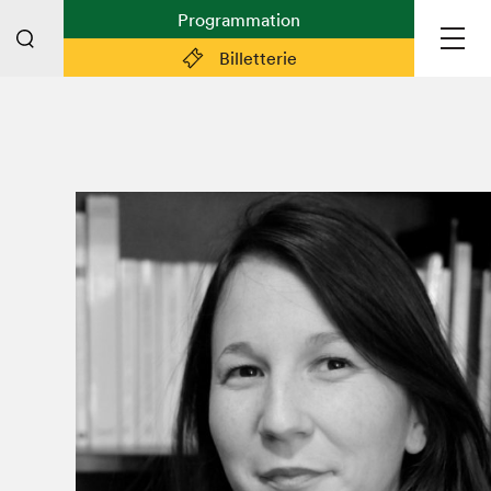
Programmation
Billetterie
Liens pratiques
Plan du Salon
Planifier sa visite (prix d'entrée,
horaire, info pratiques)
Billetterie: achetez vos billets!
FAQ visiteur·euse·s
Espace professionnel·le·s
Espace enseignant·e·s
Espace médias
Devenir bénévole
Espace exposant·e·s