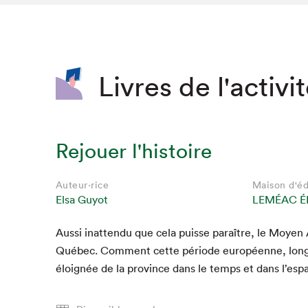
SLM 2020
SLM 2019
SLM 2018
Livres de l'activi
Rejouer l'histoire
Auteur·rice
Maison d'éd
Elsa Guyot
LEMÉAC É
Aus­si inat­ten­du que cela puisse paraître, le Moyen
Que cherc
Québec. Com­ment cette péri­ode européenne, longu
éloignée de la province dans le temps et dans l’esp