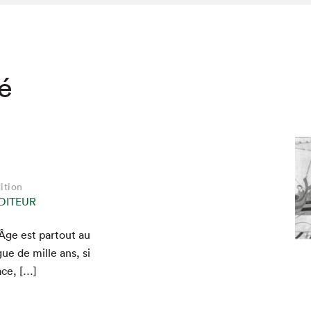
té
ition
DITEUR
 Âge est partout au
hez-vous?
e de mille ans, si
ace, […]