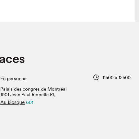
 visite
Nous connaître
caces
lon
À propos
ée
Mission et valeurs
uverture
Équipe
11h00 à 12h00
En personne
au Salon
Politique de prévention du
harcèlement
Palais des congrès de Montréal
al Traiteur
1001 Jean Paul Riopelle Pl,
Politique d’écoresponsabilité
uestions des
Au kiosque
601
e⋅s