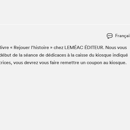
Club de lecture Braindate
Communication-Jeunesse au Salon
Le Salon dans ta classe
La Maison des libraires
Françai
Liseur Public
 livre « Rejouer l’his­toire » chez
LEMÉAC
ÉDI­TEUR
. Nous vous
Vitrine du Festival littéraire international Metropolis
bleu
début de la séance de dédi­caces à la caisse du kiosque indiqué
La lecture en cadeau
utrices, vous devrez vous faire remet­tre un coupon au kiosque.
L'Aparté
SLM PRO