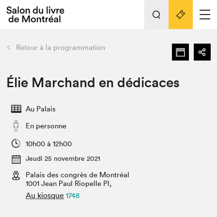
Tout sur l'édition 2022
Nos activités
retour
Retour à la programmation
Actualités
Liens pratiques
Élie Marchand en dédicaces
Édition 2022
Au Palais
Vidéos et Balados
En personne
Planifier sa visite
Club de lecture Braindate
10h00 à 12h00
Nous connaître
Jeudi 25 novembre 2021
Palais des congrès de Montréal
Projets partenaires 2022
Espace médias
1001 Jean Paul Riopelle Pl,
Au kiosque
1748
Espace exposant⋅e⋅s
Archives