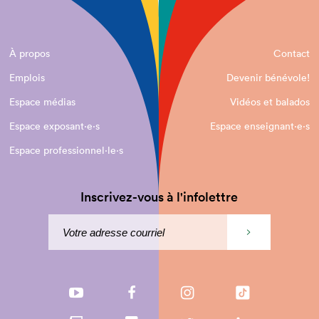
À propos
Contact
Emplois
Devenir bénévole!
Espace médias
Vidéos et balados
Espace exposant·e⋅s
Espace enseignant·e⋅s
Espace professionnel·le⋅s
Inscrivez-vous à l'infolettre