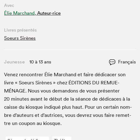
Avec
Élie Marchand,
Auteur·rice
Livres présentés
Soeurs Sirènes
Jeunesse
10 à 13 ans
Français
Venez ren­con­tr­er Élie Marc­hand et faire dédi­cac­er son
livre « Soeurs Sirènes » chez
ÉDI­TIONS
DU
REMUE-
MÉNAGE
. Nous vous deman­dons de vous présen­ter
20
min­utes avant le début de la séance de dédi­caces à la
caisse du kiosque indiqué plus haut. Pour un cer­tain nom­
bre d’auteurs et d’autrices, vous devrez vous faire remet­
tre un coupon au kiosque.