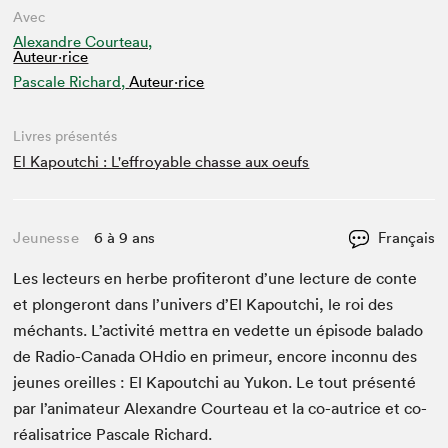
Avec
Alexandre Courteau,
Auteur·rice
Pascale Richard,
Auteur·rice
Livres présentés
El Kapoutchi : L'effroyable chasse aux oeufs
Jeunesse
6 à 9 ans
Français
Les lecteurs en herbe prof­iteront d’une lec­ture de con­te
et plongeront dans l’univers d’El Kapoutchi, le roi des
méchants. L’activité met­tra en vedette un épisode bal­a­do
de Radio-Cana­da OHdio en primeur, encore incon­nu des
jeunes oreilles : El Kapoutchi au Yukon. Le tout présen­té
par l’an­i­ma­teur Alexan­dre Courteau et la co-autrice et co-
réal­isatrice Pas­cale Richard.