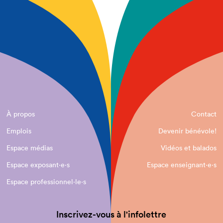
À propos
Contact
Emplois
Devenir bénévole!
Espace médias
Vidéos et balados
Espace exposant·e⋅s
Espace enseignant·e⋅s
Espace professionnel·le⋅s
Inscrivez-vous à l'infolettre