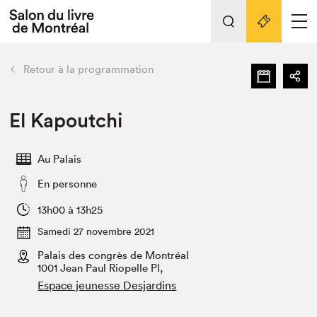
Tout sur l'édition 2022
Nos activités
retour
Retour à la programmation
Actualités
Liens pratiques
El Kapoutchi
Édition 2022
Au Palais
Vidéos et Balados
En personne
Planifier sa visite
Club de lecture Braindate
13h00 à 13h25
Nous connaître
Samedi 27 novembre 2021
Palais des congrès de Montréal
Projets partenaires 2022
Espace médias
1001 Jean Paul Riopelle Pl,
Espace jeunesse Desjardins
Espace exposant⋅e⋅s
Archives