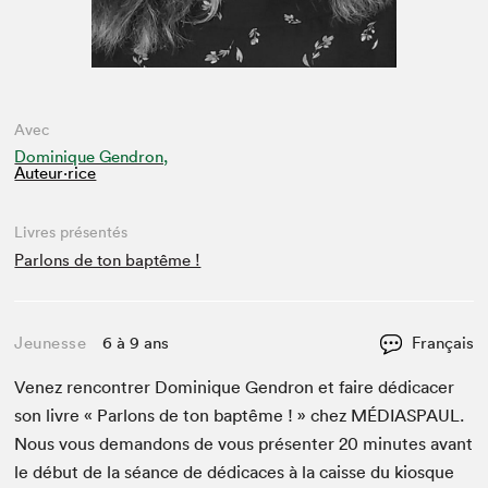
Avec
Dominique Gendron,
Auteur·rice
Livres présentés
Parlons de ton baptême !
Jeunesse
6 à 9 ans
Français
Venez ren­con­tr­er Dominique Gen­dron et faire dédi­cac­er
son livre « Par­lons de ton bap­tême ! » chez
MÉDI­AS­PAUL
.
Nous vous deman­dons de vous présen­ter
20
min­utes avant
le début de la séance de dédi­caces à la caisse du kiosque