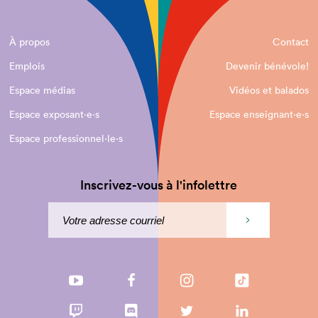
À propos
Contact
Emplois
Devenir bénévole!
Espace médias
Vidéos et balados
Espace exposant·e⋅s
Espace enseignant·e⋅s
Espace professionnel·le⋅s
Inscrivez-vous à l'infolettre