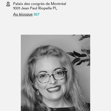
Espace enseignant·e·s
Palais des congrès de Montréal
1001 Jean Paul Riopelle Pl,
Espace pro
Au kiosque
827